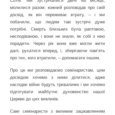
Сотні. Ми зустрічалися двічі на місяць,
молилися разом; кожний розповідав про свій
досвід, як він переживає втрату, – і ми
побачили, що людям такі зустрічі дуже
потрібні. Смерть близьких була раптовою,
несподіваною, і вони не знали, як собі з нею
порадити. Через рік вони вже могли жити
далі, рухатися вперед, і, зберігаючи пам’ять
про тих, кого втратили, – допомагати іншим.
Про це ми розповідаємо семінаристам, цим
досвідом хочемо з ними ділитися, адже
наслідки війни будуть тривалими і ми хочемо
підготувати майбутнє духовенство нашої
Церкви до цих викликів.
Самі семінаристи з великим зацікавленням