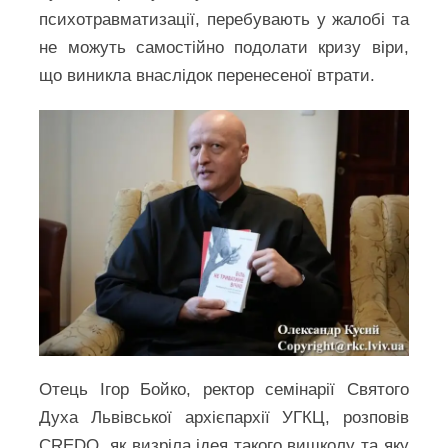
психотравматизації, перебувають у жалобі та
не можуть самостійно подолати кризу віри,
що виникла внаслідок перенесеної втрати.
Отець Ігор Бойко, ректор семінарії Святого
Духа Львівської архієпархії УГКЦ, розповів
CREDO, як визріла ідея такого вишколу та яку