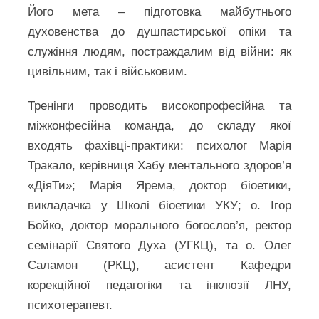
Його мета – підготовка майбутнього
духовенства до душпастирської опіки та
служіння людям, постраждалим від війни: як
цивільним, так і військовим.
Тренінги проводить високопрофесійна та
міжконфесійна команда, до складу якої
входять фахівці-практики: психолог Марія
Тракало, керівниця Хабу ментального здоров’я
«ДіяТи»; Марія Ярема, доктор біоетики,
викладачка у Школі біоетики УКУ; о. Ігор
Бойко, доктор морального богослов’я, ректор
семінарії Святого Духа (УГКЦ), та о. Олег
Саламон (РКЦ), асистент Кафедри
корекційної педагогіки та інклюзії ЛНУ,
психотерапевт.