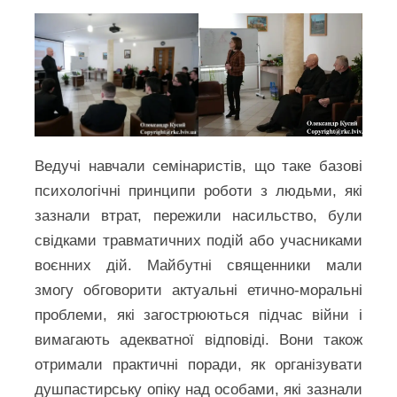
Ведучі навчали семінаристів, що таке базові
психологічні принципи роботи з людьми, які
зазнали втрат, пережили насильство, були
свідками травматичних подій або учасниками
воєнних дій. Майбутні священники мали
змогу обговорити актуальні етично-моральні
проблеми, які загострюються підчас війни і
вимагають адекватної відповіді. Вони також
отримали практичні поради, як організувати
душпастирську опіку над особами, які зазнали