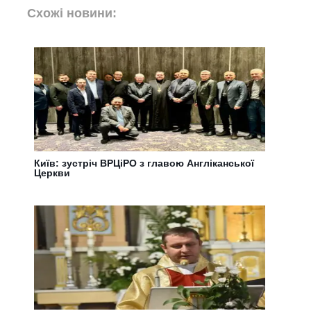
Схожі новини:
Київ: зустріч ВРЦіРО з главою Англіканської
Церкви