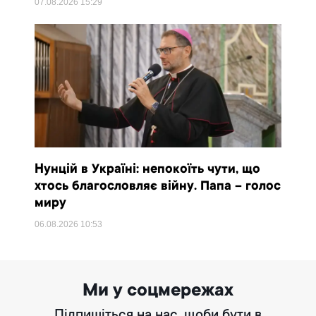
07.08.2026
15:29
Нунцій в Україні: непокоїть чути, що
хтось благословляє війну. Папа – голос
миру
06.08.2026
10:53
Ми у соцмережах
Підпишіться на нас, щоби бути в