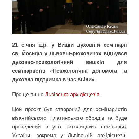
21 січня ц.р. у Вищій духовній семінарії
св. Йосифа у Львові-Брюховичах відбувся
духовно-психологічний вишкіл для
семінаристів «Психологічна допомога та
духовна підтримка в час війни».
Про це пише
Львівська архідієцезія
.
Цей проєкт був створений для семінаристів
візантійського і латинського обрядів та буде
проведений в усіх католицьких семінаріях
України, зокрема у Львівській архідієцезії.