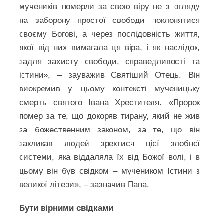
мучеників померли за свою віру не з огляду
на заборону простої свободи поклонятися
своєму Богові, а через послідовність життя,
якої від них вимагала ця віра, і як наслідок,
задля захисту свободи, справедливості та
істини», – зауважив Святіший Отець. Він
виокремив у цьому контексті мученицьку
смерть святого Івана Хрестителя. «Пророк
помер за те, що докоряв тирану, який не жив
за божественним законом, за те, що він
закликав людей зректися цієї злобної
системи, яка віддаляла їх від Божої волі, і в
цьому він був свідком – мучеником Істини з
великої літери», – зазначив Папа.
Бути вірними свідками