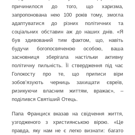
причинилося до того, що харизма,
запропонована нею 100 років тому, змогла
адаптуватися до різних політичних та
соціальних обставин аж до наших днів. «Я
був здивований тим фактом, що, навіть
будучи богопосвяченою особою, ваша
засновниця зберігала настільки активну
політичну пильність. Її ствердження під час
Голокосту про те, що приписи віри
зобов’язують черниць захищати євреїв,
ризикуючи власним життям, вражає», –
поділився Святіший Отець.
Папа Франциск вказав на свідчення життя,
узгодженого з християнською вірою. «Це
правда, яку нам не є легко визнати: багато