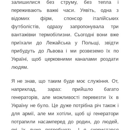
залишилися без струму, без тепла і
переживають важкі часи. Уявіть, одна з
відомих фірм, спонсор італійських
футболістів, одразу запропонувала три
вантажівки термобілизни. Сьогодні вони вже
приїхали до Лежайська у Польщі, звідти
прибудуть до Львова і ми розвеземо їх по
Україні, щоб церковними каналами роздати
людям.
Я не знав, що таким буде моє служіння. От,
наприклад, зараз: прийшло багато
генераторів, але можливості перевезти їх в
Україну не було. Це дуже потрібна річ також і
для армії, але ми хотіли, щоб ці генератори
потрапили насамперед до родин, до людей,
які їх дуже потребують. І я скористався