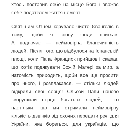
хтось поставив себе на місце Бога і вважає
себе подателем життя і смерті.
Святішим Отцем керувало чисте Євангеліє в
тому, щоби я знову сюди приїхав.
А водночас — неймовірна благочинність
людей. Після того, що відбулося на Іспанській
площі, коли Папа Франциск прийшов і сказав,
що хотів подякувати Божій Матері за мир, а
натомість приходить, щоби все ще просити
про нього, і розплакався, — стільки людей
відкрили свої серця! Сльози Папи наново
зворушили серця багатьох людей, і то
настільки, що ми отримали неймовірну
кількість дзвінків від охочих передати речі для
України, яка бореться, для українців, що