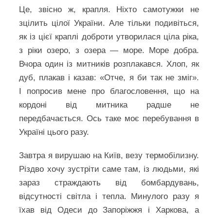
Це, звісно ж, крапля. Ніхто самотужки не
зцілить цілої України. Але тільки подивіться,
як із цієї краплі доброти утворилася ціла ріка,
з ріки озеро, з озера — море. Море добра.
Вчора один із митників розплакався. Хлоп, як
дуб, плакав і казав: «Отче, я би так не зміг».
І попросив мене про благословення, що на
кордоні від митника радше не
передбачається. Ось таке моє перебування в
Україні цього разу.
Завтра я вирушаю на Київ, везу термобілизну.
Різдво хочу зустріти саме там, із людьми, які
зараз страждають від бомбардувань,
відсутності світла і тепла. Минулого разу я
їхав від Одеси до Запоріжжя і Харкова, а