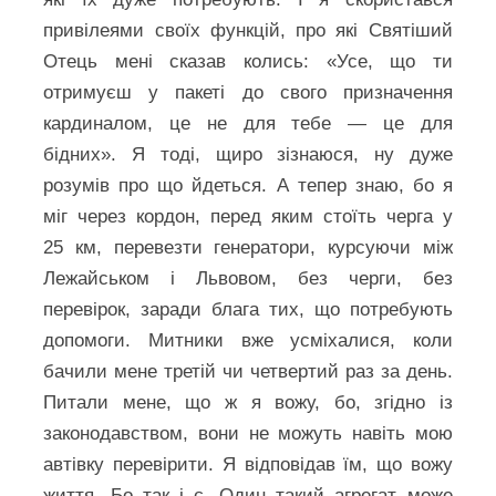
привілеями своїх функцій, про які Святіший
Отець мені сказав колись: «Усе, що ти
отримуєш у пакеті до свого призначення
кардиналом, це не для тебе — це для
бідних». Я тоді, щиро зізнаюся, ну дуже
розумів про що йдеться. А тепер знаю, бо я
міг через кордон, перед яким стоїть черга у
25 км, перевезти генератори, курсуючи між
Лежайськом і Львовом, без черги, без
перевірок, заради блага тих, що потребують
допомоги. Митники вже усміхалися, коли
бачили мене третій чи четвертий раз за день.
Питали мене, що ж я вожу, бо, згідно із
законодавством, вони не можуть навіть мою
автівку перевірити. Я відповідав їм, що вожу
життя. Бо так і є. Один такий агрегат може