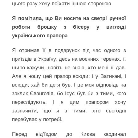
цього разу хочу поїхати іншою стороною
Я помітила, що Ви носите на светрі ручної
роботи брошку з бісеру у вигляді
українського прапора.
Я отримав її в подарунок під час одного з
приїздів в Україну, десь на воєнних теренах, і,
щиро кажучи, навіть не знаю, хто мені її дав.
Але я ношу цей прапор всюди: і у Ватикані, і
всюди, хай би де я був. І це моя відповідь на
заклик Євангелія, бо Ісус був би з тими, кого
переслідують. І я цим прапором хочу
зазначити, що я з тими, хто сьогодні
перебуває у потребі.
Перед від’їздом до Києва кардинал