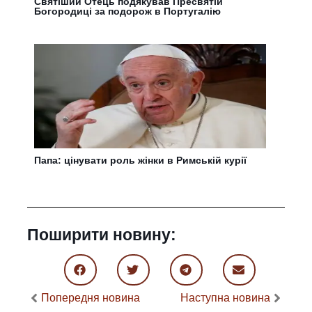
Святіший Отець подякував Пресвятій
Богородиці за подорож в Португалію
Папа: цінувати роль жінки в Римській курії
Поширити новину:
Попередня новина
Наступна новина