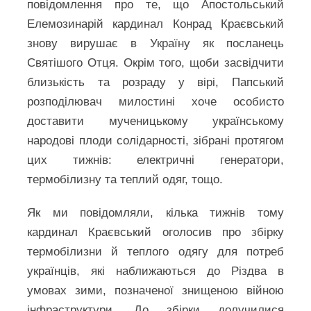
повідомлення про те, що Апостольський
Елемозинарій кардинал Конрад Краєвський
знову вирушає в Україну як посланець
Святішого Отця. Окрім того, щоби засвідчити
близькість та розраду у вірі, Папський
розподілювач милостині хоче особисто
доставити мученицькому українському
народові плоди солідарності, зібрані протягом
цих тижнів: електричні генератори,
термобілизну та теплий одяг, тощо.
Як ми повідомляли, кілька тижнів тому
кардинал Краєвський оголосив про збірку
термобілизни й теплого одягу для потреб
українців, які наближаються до Різдва в
умовах зими, позначеної знищеною війною
інфраструктури. До збірки долучилися