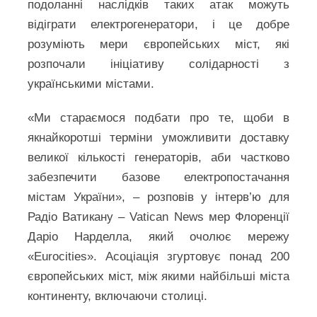
подоланні наслідків таких атак можуть
відіграти електрогенератори, і це добре
розуміють мери європейських міст, які
розпочали ініціативу солідарності з
українськими містами.
«Ми стараємося подбати про те, щоби в
якнайкоротші терміни уможливити доставку
великої кількості генераторів, аби частково
забезпечити базове електропостачання
містам України», – розповів у інтерв’ю для
Радіо Ватикану – Vatican News мер Флоренції
Даріо Нарделла, який очолює мережу
«Eurocities». Асоціація згуртовує понад 200
європейських міст, між якими найбільші міста
континенту, включаючи столиці.