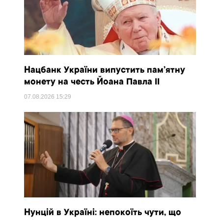
Нацбанк України випустить пам’ятну
монету на честь Йоана Павла II
07.08.2026
15:29
Нунцій в Україні: непокоїть чути, що