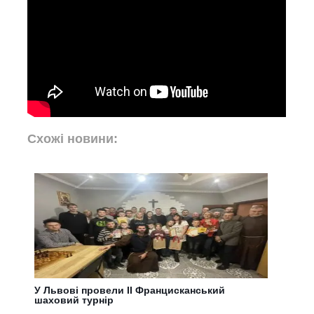
Схожі новини:
У Львові провели ІІ Францисканський
шаховий турнір