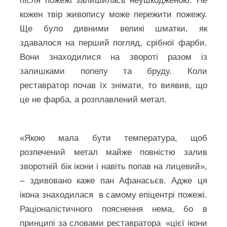
після пожежі залишилась неушкодженою. Не
кожен твір живопису може пережити пожежу.
Ще було дивними великі шматки, як
здавалося на перший погляд, срібної фарби.
Вони знаходилися на звороті разом із
залишками попелу та бруду. Коли
реставратор почав їх знімати, то виявив, що
це не фарба, а розплавлений метал.
«Якою мала бути температура, щоб
розпечений метал майже повністю залив
зворотній бік ікони і навіть попав на лицевий»,
– здивовано каже пан Афанасьєв. Адже ця
ікона знаходилася в самому епіцентрі пожежі.
Раціоналістичного пояснення нема, бо в
принципі за словами реставратора «цієї ікони