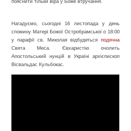
пояснити тільки віра у Боже втручання.
Нагадуємо, сьогодні 16 листопада у день
спомину Матері Божої Остробрамської о 18:00
у парафії св. Миколая відбудеться
подячна
Свята Меса. Євхаристію очолить
Апостольський нунцій в Україні архієпископ
Вісвальдас Кульбокас.