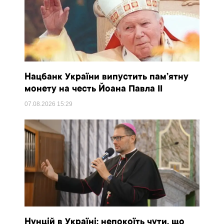
Нацбанк України випустить пам’ятну
монету на честь Йоана Павла II
07.08.2026
15:29
Нунцій в Україні: непокоїть чути, що