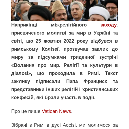
Наприкінці міжрелігійного
заходу
,
присвяченого молитві за мир в Україні та
світі, що 25 жовтня 2022 року відбувся в
римському Колізеї, прозвучав заклик до
миру за підсумками триденної зустрічі
«Волання про мир. Релігії та культури в
діалозі», що проходила в Римі. Текст
заклику підписали Папа Франциск та
представники інших релігій і християнських
конфесій, які брали участь в події.
Про це пише
Vatican News
.
Зібрані в Римі в дусі Ассізі, ми молимося за