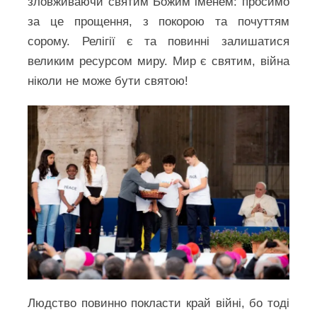
зловживаючи святим Божим іменем: просимо
за це прощення, з покорою та почуттям
сорому. Релігії є та повинні залишатися
великим ресурсом миру. Мир є святим, війна
ніколи не може бути святою!
Людство повинно покласти край війні, бо тоді