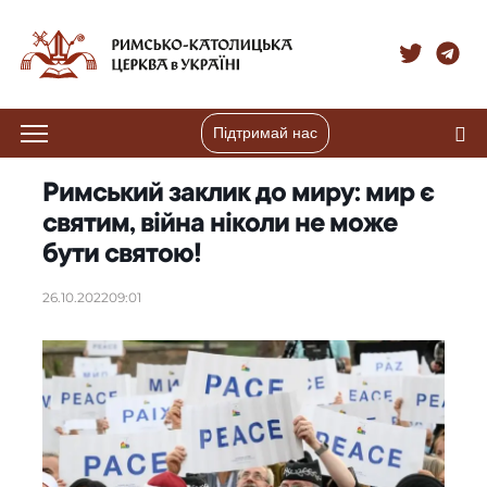
Підтримай нас
Римський заклик до миру: мир є
святим, війна ніколи не може
бути святою!
26.10.2022
09:01