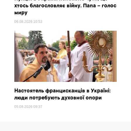
хтось благословляє війну. Папа – голос
миру
06.08.2026
10:53
Настоятель францисканців в Україні:
люди потребують духовної опори
05.08.2026
09:37