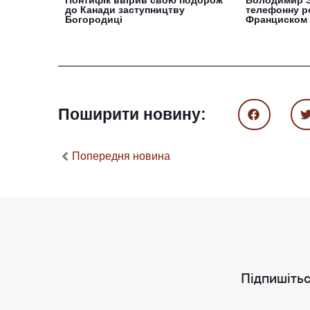
до Канади заступництву
телефонну р
Богородиці
Франциском
Поширити новину:
Попередня новина
Підпишітьс