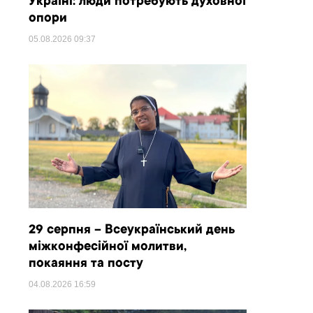
Україні: люди потребують духовної
опори
05.08.2026
09:37
29 серпня – Всеукраїнський день
міжконфесійної молитви,
покаяння та посту
04.08.2026
16:59