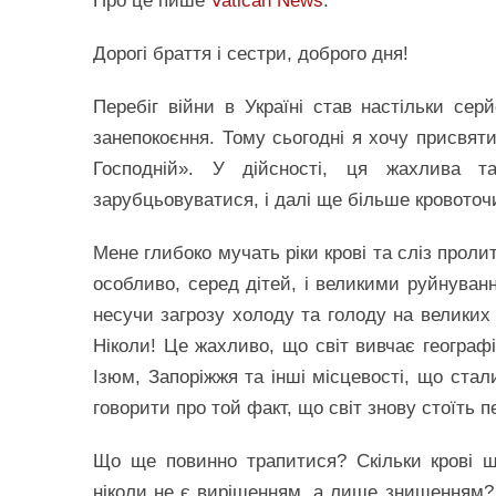
Про це пише
Vatican News
.
Дорогі браття і сестри, доброго дня!
Перебіг війни в Україні став настільки се
занепокоєння. Тому сьогодні я хочу присвят
Господній». У дійсності, ця жахлива т
зарубцьовуватися, і далі ще більше кровото
Мене глибоко мучать ріки крові та сліз прол
особливо, серед дітей, і великими руйнуван
несучи загрозу холоду та голоду на великих 
Ніколи! Це жахливо, що світ вивчає географі
Ізюм, Запоріжжя та інші місцевості, що ста
говорити про той факт, що світ знову стоїть
Що ще повинно трапитися? Скільки крові 
ніколи не є вирішенням, а лише знищенням? 