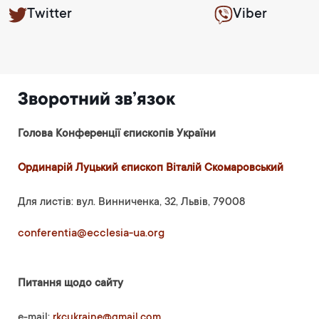
Twitter
Viber
Зворотний зв’язок
Голова Конференції єпископів України
Ординарій Луцький єпископ Віталій Скомаровський
Для листів: вул. Винниченка, 32, Львів, 79008
conferentia@ecclesia-ua.org
Питання щодо сайту
e-mail:
rkcukraine@gmail.com