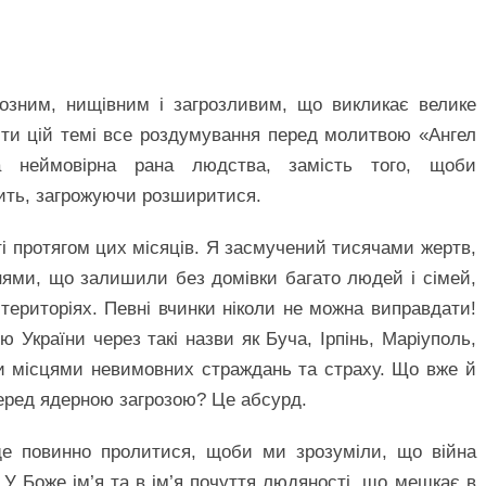
рйозним, нищівним і загрозливим, що викликає велике
ити цій темі все роздумування перед молитвою «Ангел
а неймовірна рана людства, замість того, щоби
чить, загрожуючи розширитися.
иті протягом цих місяців. Я засмучений тисячами жертв,
нями, що залишили без домівки багато людей і сімей,
територіях. Певні вчинки ніколи не можна виправдати!
ю України через такі назви як Буча, Ірпінь, Маріуполь,
ли місцями невимовних страждань та страху. Що вже й
 перед ядерною загрозою? Це абсурд.
ще повинно пролитися, щоби ми зрозуміли, що війна
У Боже ім’я та в ім’я почуття людяності, що мешкає в