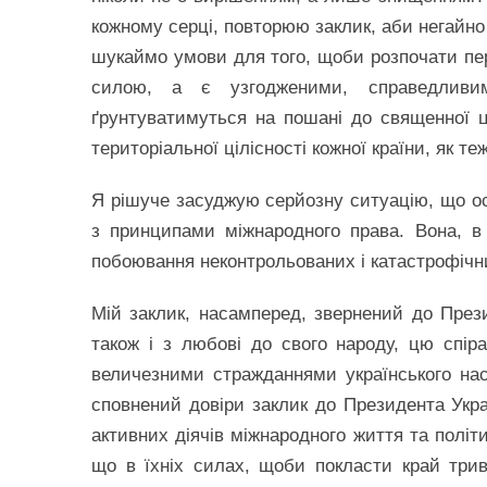
кожному серці, повторюю заклик, аби негайно
шукаймо умови для того, щоби розпочати пере
силою, а є узгодженими, справедливи
ґрунтуватимуться на пошані до священної ці
територіальної цілісності кожної країни, як т
Я рішуче засуджую серйозну ситуацію, що ост
з принципами міжнародного права. Вона, в 
побоювання неконтрольованих і катастрофічних
Мій заклик, насамперед, звернений до Прези
також і з любові до свого народу, цю спір
величезними стражданнями українського насе
сповнений довіри заклик до Президента Украї
активних діячів міжнародного життя та політ
що в їхніх силах, щоби покласти край трив