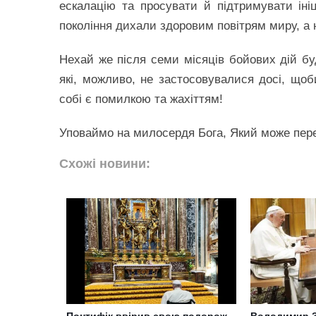
ескалацію та просувати й підтримувати ініц
покоління дихали здоровим повітрям миру, а 
Нехай же після семи місяців бойових дій буд
які, можливо, не застосовувалися досі, щоби
собі є помилкою та жахіттям!
Уповаймо на милосердя Бога, Який може пер
Схожі новини:
Понтифік ввірив свою подорож
Володимир З