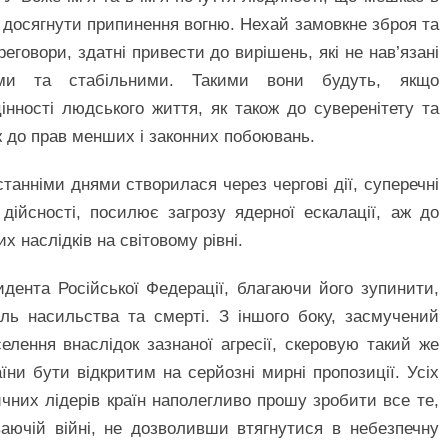
 досягнути припинення вогню. Нехай замовкне зброя та
говори, здатні привести до вирішень, які не нав’язані
ми та стабільними. Такими вони будуть, якщо
нності людського життя, як також до суверенітету та
еж до прав менших і законних побоювань.
анніми днями створилася через чергові дії, суперечні
дійсності, посилює загрозу ядерної ескалації, аж до
 наслідків на світовому рівні.
дента Російської Федерації, благаючи його зупинити,
аль насильства та смерті. З іншого боку, засмучений
лення внаслідок зазнаної агресії, скеровую такий же
ни бути відкритим на серйозні мирні пропозиції. Усіх
ичних лідерів країн наполегливо прошу зробити все те,
аючій війні, не дозволивши втягнутися в небезпечну