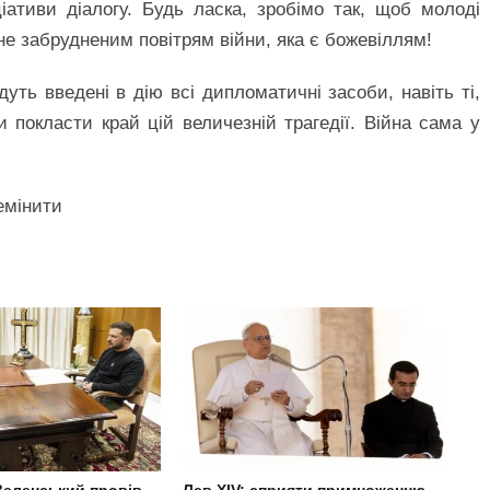
іативи діалогу. Будь ласка, зробімо так, щоб молоді
не забрудненим повітрям війни, яка є божевіллям!
уть введені в дію всі дипломатичні засоби, навіть ті,
 покласти край цій величезній трагедії. Війна сама у
емінити
еленський провів
Лев XIV: сприяти примноженню