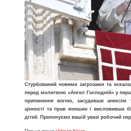
Стурбований новими загрозами та ескалац
перед молитвою «Ангел Господній» у перш
припинення вогню, засудивши анексію т
цінності та прав меншин і висловивши б
дітей. Пропонуємо вашій увазі робочий пе