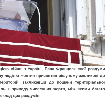
ією війни в Україні, Папа Франциск свої роздуми
у неділю жовтня присвятив рішучому закликові до
ериторій, закликавши до пошани територіальної
іль з приводу численних жертв, між якими багато
реклад цих роздумів.