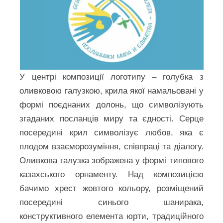
У центрі композиції логотипу – голубка з
оливковою галузкою, крила якої намальовані у
формі поєднаних долонь, що символізують
згаданих посланців миру та єдності. Серце
посередині крил символізує любов, яка є
плодом взаєморозуміння, співпраці та діалогу.
Оливкова галузка зображена у формі типового
казахського орнаменту. Над композицією
бачимо хрест жовтого кольору, розміщений
посередині синього шанирака,
конструктивного елемента юрти, традиційного