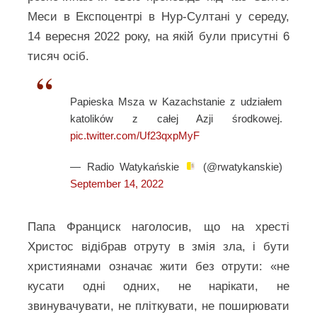
Меси в Експоцентрі в Нур-Султані у середу,
14 вересня 2022 року, на якій були присутні 6
тисяч осіб.
Papieska Msza w Kazachstanie z udziałem
katolików z całej Azji środkowej.
pic.twitter.com/Uf23qxpMyF
— Radio Watykańskie
(@rwatykanskie)
September 14, 2022
Папа Франциск наголосив, що на хресті
Христос відібрав отруту в змія зла, і бути
християнами означає жити без отрути: «не
кусати одні одних, не нарікати, не
звинувачувати, не пліткувати, не поширювати