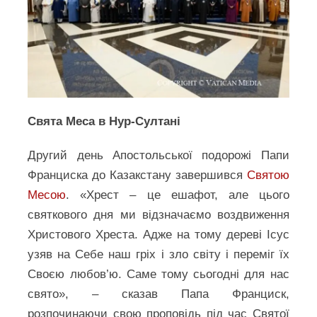
Свята Меса в Нур-Султані
Другий день Апостольської подорожі Папи
Франциска до Казакстану завершився
Святою
Месою
. «Хрест – це ешафот, але цього
святкового дня ми відзначаємо воздвиження
Христового Хреста. Адже на тому дереві Ісус
узяв на Себе наш гріх і зло світу і переміг їх
Своєю любов’ю. Саме тому сьогодні для нас
свято», – сказав Папа Франциск,
розпочинаючи свою проповідь під час Святої