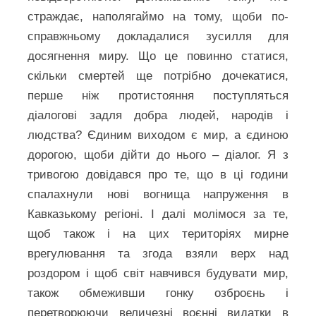
страждає, наполягаймо на тому, щоби по-
справжньому докладалися зусилля для
досягнення миру. Що це повинно статися,
скільки смертей ще потрібно дочекатися,
перше ніж протистояння поступляться
діалогові задля добра людей, народів і
людства? Єдиним виходом є мир, а єдиною
дорогою, щоби дійти до нього – діалог. Я з
тривогою довідався про те, що в ці години
спалахнули нові вогнища напруження в
Кавказькому регіоні. І далі молімося за те,
щоб також і на цих територіях мирне
врегулювання та згода взяли верх над
роздором і щоб світ навчився будувати мир,
також обмеживши гонку озброєнь і
перетворюючи величезні воєнні видатки в