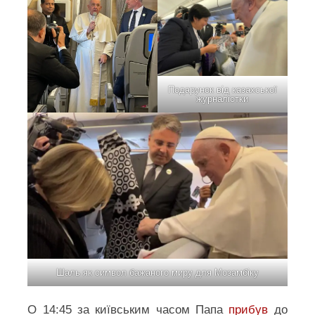
Подарунок від казахської
журналістки
Шаль як символ бажаного миру для Мозамбіку
О 14:45 за київським часом Папа
прибув
до