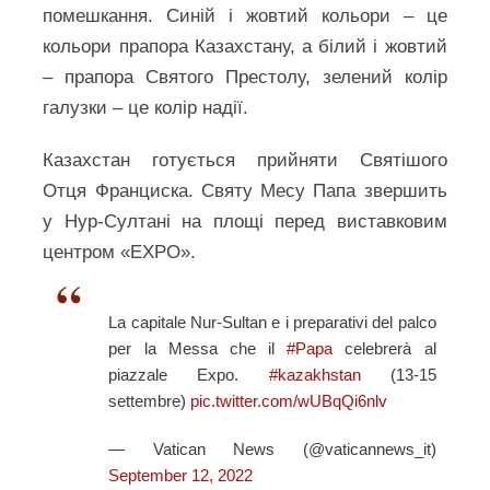
помешкання. Синій і жовтий кольори – це
кольори прапора Казахстану, а білий і жовтий
– прапора Святого Престолу, зелений колір
галузки – це колір надії.
Казахстан готується прийняти Святішого
Отця Франциска. Святу Месу Папа звершить
у Нур-Султані на площі перед виставковим
центром «EXPO».
La capitale Nur-Sultan e i preparativi del palco
per la Messa che il
#Papa
celebrerà al
piazzale Expo.
#kazakhstan
(13-15
settembre)
pic.twitter.com/wUBqQi6nlv
— Vatican News (@vaticannews_it)
September 12, 2022