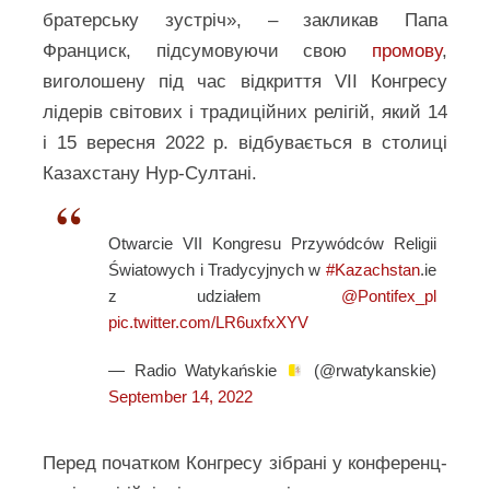
братерську зустріч», – закликав Папа
Франциск, підсумовуючи свою
промову
,
виголошену під час відкриття VII Конгресу
лідерів світових і традиційних релігій, який 14
і 15 вересня 2022 р. відбувається в столиці
Казахстану Нур-Султані.
Otwarcie VII Kongresu Przywódców Religii
Światowych i Tradycyjnych w
#Kazachstan
.ie
z udziałem
@Pontifex_pl
pic.twitter.com/LR6uxfxXYV
— Radio Watykańskie
(@rwatykanskie)
September 14, 2022
Перед початком Конгресу зібрані у конференц-