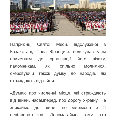
Наприкінці Святої Меси, відслуженої в
Казахстані, Папа Франциск подякував усім
причетним до організації його візиту,
паломникам, які спільно молилися,
скеровуючи також думку до народів, які
страждають від війни.
«Думаю про численні місця, які страждають
від війни, насамперед, про дорогу Україну. Не
звикаймо до війни, не мирімося з її
невідворотністю. Допомагаймо тому, хто