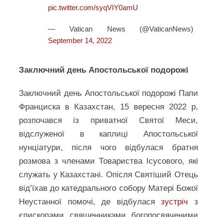
pic.twitter.com/syqVIY0amU
— Vatican News (@VaticanNews)
September 14, 2022
Заключний день Апостольської подорожі
Заключний день Апостольської подорожі Папи
Франциска в Казахстан, 15 вересня 2022 р,
розпочався із приватної Святої Меси,
відслуженої в каплиці Апостольської
нунціатури, після чого відбулася братня
розмова з членами Товариства Ісусового, які
служать у Казахстані. Опісля Святіший Отець
від’їхав до катедрального собору Матері Божої
Неустанної помочі, де відбулася
зустріч
з
єпископами, священниками, богопосвяченими