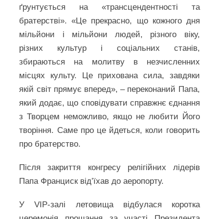
ґрунтується на «трансцендентності та
братерстві». «Це прекрасно, що кожного дня
мільйони і мільйони людей, різного віку,
різних культур і соціальних станів,
збираються на молитву в незчисленних
місцях культу. Це прихована сила, завдяки
якій світ прямує вперед», – переконаний Папа,
який додає, що сповідувати справжнє єднання
з Творцем неможливо, якщо не любити Його
творіння. Саме про це йдеться, коли говорить
про братерство.
Після закриття конгресу релігійних лідерів
Папа Франциск від’їхав до аеропорту.
У VIP-залі летовища відбулася коротка
церемонія прощання за участі Президента