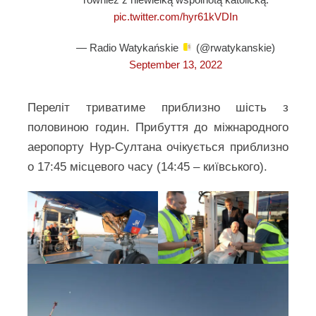
pic.twitter.com/hyr61kVDIn
— Radio Watykańskie
(@rwatykanskie)
September 13, 2022
Переліт триватиме приблизно шість з
половиною годин. Прибуття до міжнародного
аеропорту Нур-Султана очікується приблизно
о 17:45 місцевого часу (14:45 – київського).