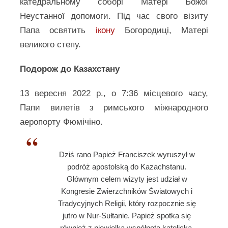
катедральному соборі Матері Божої
Неустанної допомоги. Під час свого візиту
Папа освятить
ікону
Богородиці, Матері
великого степу.
Подорож до Казахстану
13 вересня 2022 р., о 7:36 місцевого часу,
Папи вилетів з римського міжнародного
аеропорту Фюмічіно.
Dziś rano Papież Franciszek wyruszył w
podróż apostolską do Kazachstanu.
Głównym celem wizyty jest udział w
Kongresie Zwierzchników Światowych i
Tradycyjnych Religii, który rozpocznie się
jutro w Nur-Sułtanie. Papież spotka się
również z niewielką wspólnotą katolicką.