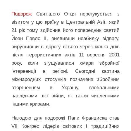
Подорож
Святішого Отця перегукується з
візитом у цю країну в Центральній Азії, який
21 рік тому здійснив його попередник святий
Йоан Павло ІІ, виявивши неабияку відвагу,
вирушивши в дорогу всього через кілька днів
після терористичних актів 11 вересня 2001
року, коли згущувалися хмари збройної
інтервенції в регіоні. Сьогодні картина
міжнародних стосунків позначена збройним
вторгненням в Україну, глобальними
наслідками цієї війни, як також численними
іншими кризами.
Нагодою для подорожі Папи Франциска став
VII Конгрес лідерів світових і традиційних