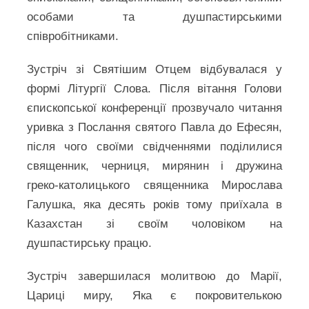
особами та душпастирськими
співробітниками.
Зустріч зі Святішим Отцем відбувалася у
формі Літургії Слова. Після вітання Голови
єпископської конференції прозвучало читання
уривка з Послання святого Павла до Ефесян,
після чого своїми свідченнями поділилися
священник, черниця, мирянин і дружина
греко-католицького священника Мирослава
Галушка, яка десять років тому приїхала в
Казахстан зі своїм чоловіком на
душпастирську працю.
Зустріч завершилася молитвою до Марії,
Цариці миру, Яка є покровителькою