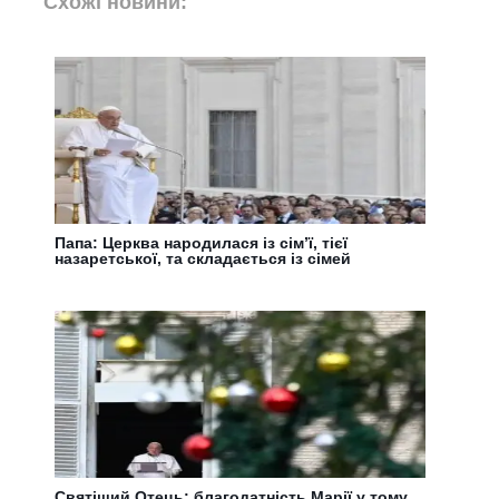
Схожі новини:
Папа: Церква народилася із сім’ї, тієї
назаретської, та складається із сімей
Святіший Отець: благодатність Марії у тому,