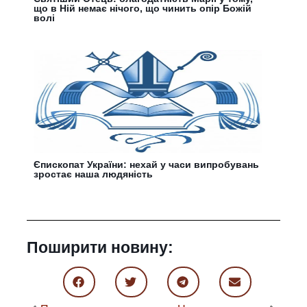
що в Ній немає нічого, що чинить опір Божій
волі
Єпископат України: нехай у часи випробувань
зростає наша людяність
Поширити новину: