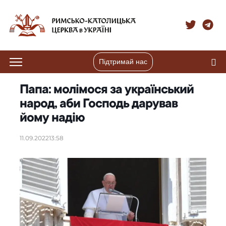
Підтримай нас
Папа: молімося за український
народ, аби Господь дарував
йому надію
11.09.2022
13:58