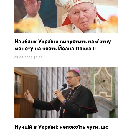
Нацбанк України випустить пам’ятну
монету на честь Йоана Павла II
07.08.2026
15:29
Нунцій в Україні: непокоїть чути, що