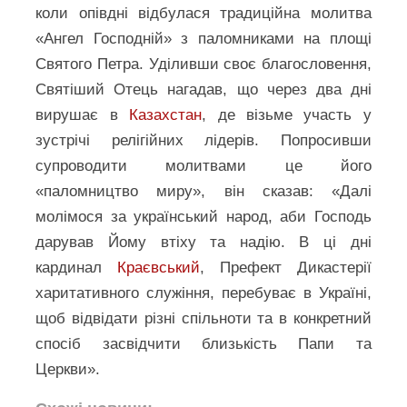
коли опівдні відбулася традиційна молитва
«Ангел Господній» з паломниками на площі
Святого Петра. Уділивши своє благословення,
Святіший Отець нагадав, що через два дні
вирушає в
Казахстан
, де візьме участь у
зустрічі релігійних лідерів. Попросивши
супроводити молитвами це його
«паломництво миру», він сказав: «Далі
молімося за український народ, аби Господь
дарував Йому втіху та надію. В ці дні
кардинал
Краєвський
, Префект Дикастерії
харитативного служіння, перебуває в Україні,
щоб відвідати різні спільноти та в конкретний
спосіб засвідчити близькість Папи та
Церкви».