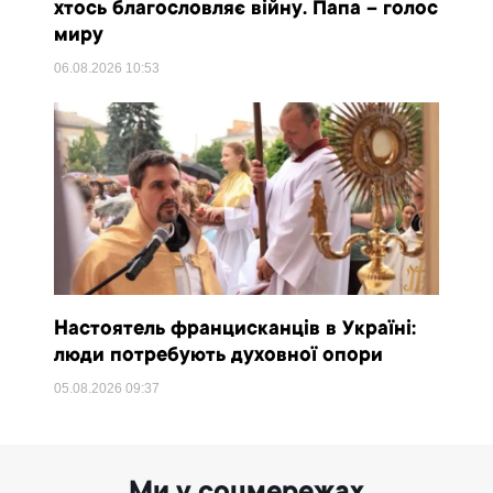
хтось благословляє війну. Папа – голос
миру
06.08.2026
10:53
Настоятель францисканців в Україні:
люди потребують духовної опори
05.08.2026
09:37
Ми у соцмережах