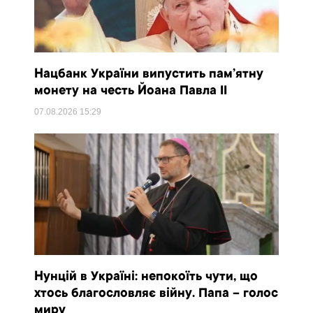
Нацбанк України випустить пам’ятну
монету на честь Йоана Павла II
07.08.2026
15:29
Нунцій в Україні: непокоїть чути, що
хтось благословляє війну. Папа – голос
миру