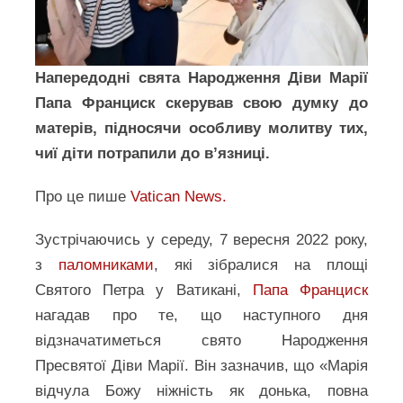
Напередодні свята Народження Діви Марії
Папа Франциск скерував свою думку до
матерів, підносячи особливу молитву тих,
чиї діти потрапили до в’язниці.
Про це пише
Vatican News.
Зустрічаючись у середу, 7 вересня 2022 року,
з
паломниками
, які зібралися на площі
Святого Петра у Ватикані,
Папа Франциск
нагадав про те, що наступного дня
відзначатиметься свято Народження
Пресвятої Діви Марії. Він зазначив, що «Марія
відчула Божу ніжність як донька, повна