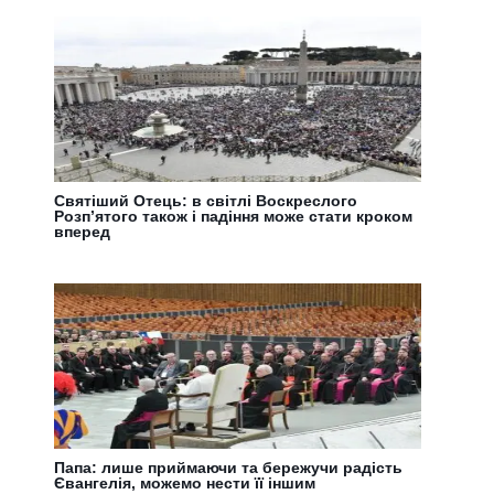
Святіший Отець: в світлі Воскреслого
Розп’ятого також і падіння може стати кроком
вперед
Папа: лише приймаючи та бережучи радість
Євангелія, можемо нести її іншим