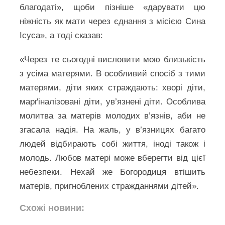
благодаті», щоби пізніше «дарувати цю
ніжність як мати через єднання з місією Сина
Ісуса», а тоді сказав:
«Через те сьогодні висловити мою близькість
з усіма матерями. В особливий спосіб з тими
матерями, діти яких страждають: хворі діти,
марґіналізовані діти, ув’язнені діти. Особлива
молитва за матерів молодих в’язнів, аби не
згасала надія. На жаль, у в’язницях багато
людей відбирають собі життя, іноді також і
молодь. Любов матері може вберегти від цієї
небезпеки. Нехай же Богородиця втішить
матерів, пригноблених стражданнями дітей».
Схожі новини: