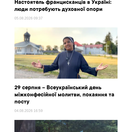
Настоятель францисканців в Україні:
люди потребують духовної опори
05.08.2026
09:37
29 серпня – Всеукраїнський день
міжконфесійної молитви, покаяння та
посту
04.08.2026
16:59