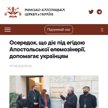
Підтримай нас
Осередок, що діє під егідою
Апостольської елемозінерії,
допомагає українцям
07.09.2022
15:53