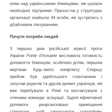
опіки над українськими біженцями, які шукали
необхідної підтримки. Прихисток у структурах
організації знайшли 44 особи, які зустрілись з
дбайливим піклуванням.
Почути потреби людей
З перших днів російської агресії проти
України
Fonte d’Ismaele
висловила готовність
допомогти біженцям, особливо дітям, першим
жертвам будь-якого конфлікту. Спершу
прийом був здебільшого спонтанним і
залучав родичів та друзів деяких українців, які
вже перебували в Римі та контактували з
членами команди асоціації. Задля ефективної
допомоги реорганізовано приміщення
структури, щоб гарантувати цілодобову