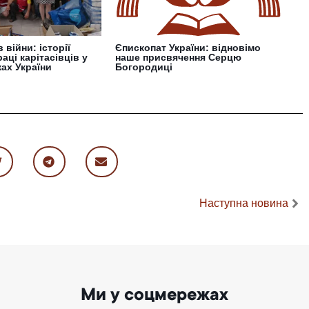
 війни: історії
Єпископат України: відновімо
аці карітасівців у
наше присвячення Серцю
ках України
Богородиці
Наступна новина
Ми у соцмережах