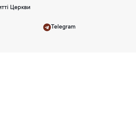
итті Церкви
Telegram