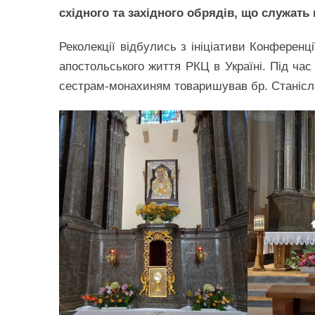
східного та західного обрядів, що служать в
Реколекції відбулись з ініціативи Конференц
апостольського життя РКЦ в Україні. Під час 
сестрам-монахиням товаришував бр. Станіс