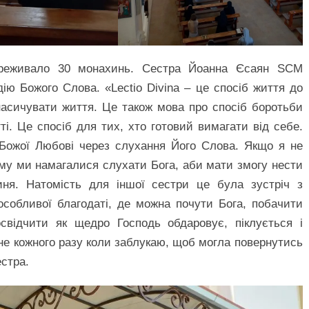
ереживало 30 монахинь. Сестра Йоанна Єсаян SCM
ію Божого Слова. «Lectio Divina – це спосіб життя до
асичувати життя. Це також мова про спосіб боротьби
і. Це спосіб для тих, хто готовий вимагати від себе.
 Божої Любові через слухання Його Слова. Якщо я не
 Тому ми намагалися слухати Бога, аби мати змогу нести
ня. Натомість для іншої сестри це була зустріч з
собливої благодаті, де можна почути Бога, побачити
відчити як щедро Господь обдаровує, піклується і
ене кожного разу коли заблукаю, щоб могла повернутись
естра.