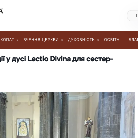
КОПАТ
ВЧЕННЯ ЦЕРКВИ
ДУХОВНІСТЬ
ОСВІТА
БЛА
ї у дусі Lectio Divina для сестер-