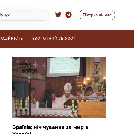
Підтримай нас
ГОДІЙНІСТЬ
ЗВОРОТНИЙ ЗВ’ЯЗОК
Браїлів: ніч чування за мир в