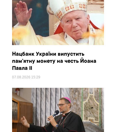
Нацбанк України випустить
пам’ятну монету на честь Йоана
Павла II
07.08.2026
15:29