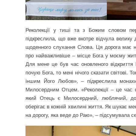
Реколекції у тиші та з Божим словом п
підкреслила, що вже вкотре відчула велику д
щоденного слухання Слова. Ця дорога має н
про найважливіше – місце Бога у моєму житт
Для мене це був час оновленого відкриття
почую Бога, то мені нічого сказати світові.
іншим Його Любов», – підкреслила монахи
Милосердним Отцем. «Реколекції – це час о
який Отець є Милосердний, люблячий, дос
оберігає в кожній хвилині життя. Як шукає м
на дорогу, яка веде до Раю», – підсумувала с