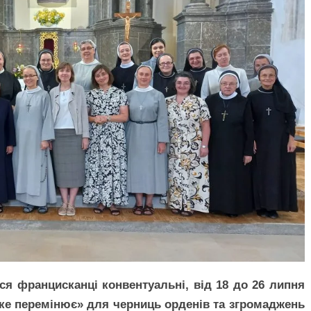
ся францисканці конвентуальні, від 18 до 26 липня
яке перемінює» для черниць орденів та згромаджень