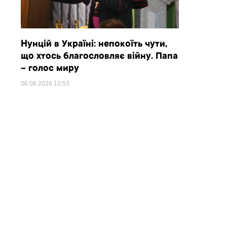
Нунцій в Україні: непокоїть чути,
що хтось благословляє війну. Папа
– голос миру
06.08.2026
10:53