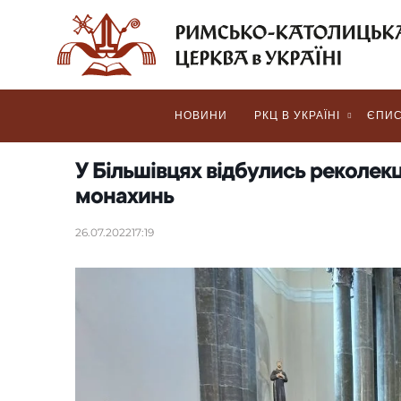
НОВИНИ
РКЦ В УКРАЇНІ
ЄПИС
У Більшівцях відбулись реколекці
монахинь
26.07.2022
17:19