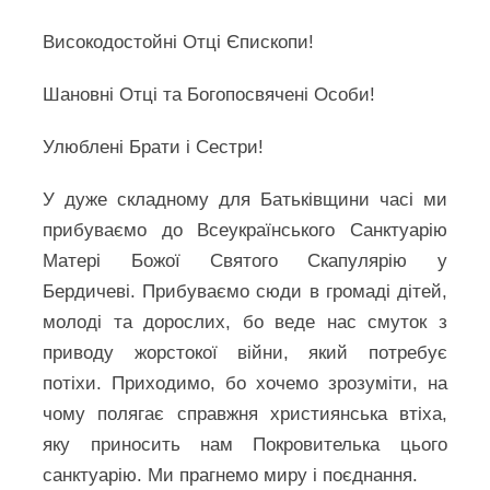
Високодостойні Отці Єпископи!
Шановні Отці та Богопосвячені Особи!
Улюблені Брати і Сестри!
У дуже складному для Батьківщини часі ми
прибуваємо до Всеукраїнського Санктуарію
Матері Божої Святого Скапулярію у
Бердичеві. Прибуваємо сюди в громаді дітей,
молоді та дорослих, бо веде нас смуток з
приводу жорстокої війни, який потребує
потіхи. Приходимо, бо хочемо зрозуміти, на
чому полягає справжня християнська втіха,
яку приносить нам Покровителька цього
санктуарію. Ми прагнемо миру і поєднання.