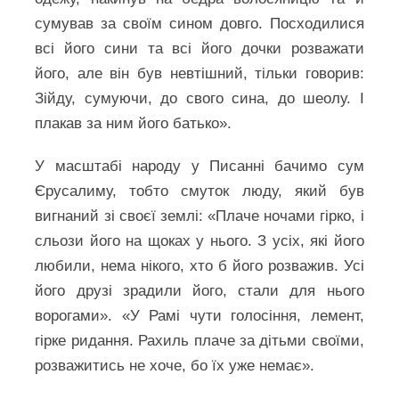
сумував за своїм сином довго. Посходилися
всі його сини та всі його дочки розважати
його, але він був невтішний, тільки говорив:
Зійду, сумуючи, до свого сина, до шеолу. І
плакав за ним його батько».
У масштабі народу у Писанні бачимо сум
Єрусалиму, тобто смуток люду, який був
вигнаний зі своєї землі: «Плаче ночами гірко, і
сльози його на щоках у нього. З усіх, які його
любили, нема нікого, хто б його розважив. Усі
його друзі зрадили його, стали для нього
ворогами». «У Рамі чути голосіння, лемент,
гірке ридання. Рахиль плаче за дітьми своїми,
розважитись не хоче, бо їх уже немає».