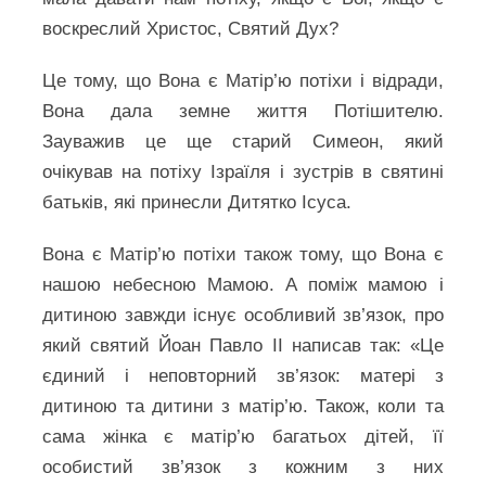
воскреслий Христос, Святий Дух?
Це тому, що Вона є Матір’ю потіхи і відради,
Вона дала земне життя Потішителю.
Зауважив це ще старий Симеон, який
очікував на потіху Ізраїля і зустрів в святині
батьків, які принесли Дитятко Ісуса.
Вона є Матір’ю потіхи також тому, що Вона є
нашою небесною Мамою. А поміж мамою і
дитиною завжди існує особливий зв’язок, про
який святий Йоан Павло ІІ написав так: «Це
єдиний і неповторний зв’язок: матері з
дитиною та дитини з матір’ю. Також, коли та
сама жінка є матір’ю багатьох дітей, її
особистий зв’язок з кожним з них