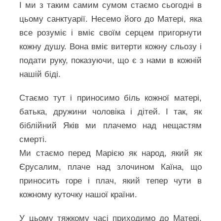
І ми з таким самим сумом стаємо сьогодні в
цьому санктуарії. Несемо його до Матері, яка
все розуміє і вміє своїм серцем пригорнути
кожну душу. Вона вміє витерти кожну сльозу і
подати руку, показуючи, що є з нами в кожній
нашій біді.
Стаємо тут і приносимо біль кожної матері,
батька, дружини чоловіка і дітей. І так, як
біблійний Яків ми плачемо над нещастям
смерті.
Ми стаємо перед Марією як народ, який як
Єрусалим, плаче над злочином Каїна, що
приносить горе і плач, який тепер чути в
кожному куточку нашої країни.
У цьому тяжкому часі приходимо до Матері,