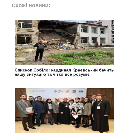
Схожі новини:
Єпископ Собіло: кардинал Краєвський бачить
нашу ситуацію та чітко все розуміє