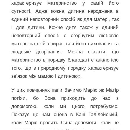
характеризує материнство у самій його
сутності. Адже кожна дитина народжена в
єдиний неповторний спосіб як для матері, так
і для дитини. Кожне дитя також у єдиний
неповторний спосіб є огорнутим любов’ю
матері, на якій спирається його виховання та
людське дозрівання. Можна сказати, що
материнство в порядку благодаті є аналогією
того, що в природному порядку характеризує
зв’язок між мамою і дитиною».
У цих повчаннях папи бачимо Марію як Матір
потіхи, бо Вона приходить до нас з
допомогою, коли ми цього потребуємо.
Показує це нам сцена в Кані Галілейській,
коли Марія просить Сина допомоги, коли не