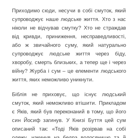
Приходимо сюди, несучи в собі смуток, який
супроводжує наше людське життя. Хто з нас
ніколи не відчував смутку? Хто не страждав
від кривди, приниження, несправедливості,
або ж звичайного суму, який натурально
супроводжує людське життя через біду,
хворобу, смерть близьких, а тепер ще і через
війну? Журба і сум – це елементи людського
життя, яких неможливо уникнути.
Біблія не приховує, що існує людський
смуток, який неможливо втішити. Прикладом
є Яків, який був переконаний в тому, що його
син Йосиф загинув. У Книзі Буття цей сум
описаний так: «Тоді Яків розірвав на собі
одежу, накинув на бедра волосяницю та й