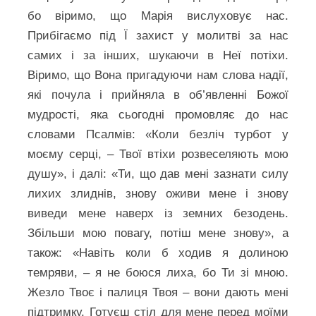
бо віримо, що Марія вислуховує нас.
Прибігаємо під Ї захист у молитві за нас
самих і за інших, шукаючи в Неї потіхи.
Віримо, що Вона пригадуючи нам слова надії,
які почула і прийняла в об’явленні Божої
мудрості, яка сьогодні промовляє до нас
словами Псалмів: «Коли безліч турбот у
моєму серці, – Твої втіхи розвеселяють мою
душу», і далі: «Ти, що дав мені зазнати силу
лихих злиднів, знову оживи мене і знову
виведи мене наверх із земних безодень.
Збільши мою повагу, потіш мене знову», а
також: «Навіть коли б ходив я долиною
темряви, – я не боюся лиха, бо Ти зі мною.
Жезло Твоє і палиця Твоя – вони дають мені
підтримку. Готуєш стіл для мене перед моїми