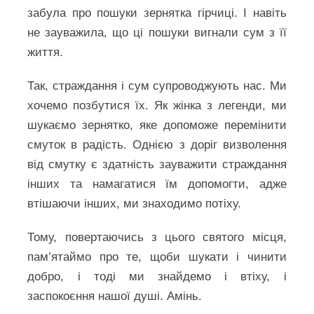
забула про пошуки зернятка гірчиці. І навіть
не зауважила, що ці пошуки вигнали сум з її
життя.
Так, страждання і сум супроводжують нас. Ми
хочемо позбутися їх. Як жінка з легенди, ми
шукаємо зернятко, яке допоможе перемінити
смуток в радість. Однією з доріг визволення
від смутку є здатність зауважити страждання
інших та намагатися їм допомогти, адже
втішаючи інших, ми знаходимо потіху.
Тому, повертаючись з цього святого місця,
пам’ятаймо про те, щоби шукати і чинити
добро, і тоді ми знайдемо і втіху, і
заспокоєння нашої душі. Амінь.