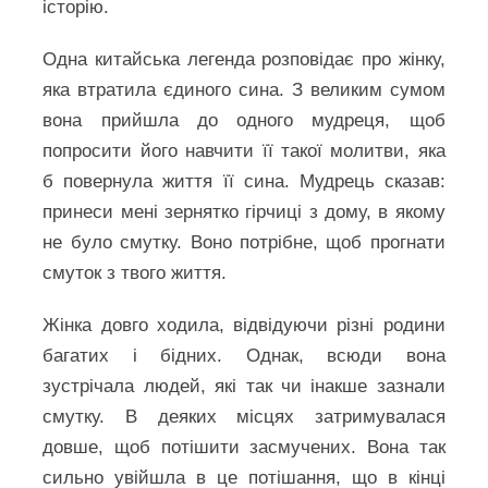
історію.
Одна китайська легенда розповідає про жінку,
яка втратила єдиного сина. З великим сумом
вона прийшла до одного мудреця, щоб
попросити його навчити її такої молитви, яка
б повернула життя її сина. Мудрець сказав:
принеси мені зернятко гірчиці з дому, в якому
не було смутку. Воно потрібне, щоб прогнати
смуток з твого життя.
Жінка довго ходила, відвідуючи різні родини
багатих і бідних. Однак, всюди вона
зустрічала людей, які так чи інакше зазнали
смутку. В деяких місцях затримувалася
довше, щоб потішити засмучених. Вона так
сильно увійшла в це потішання, що в кінці