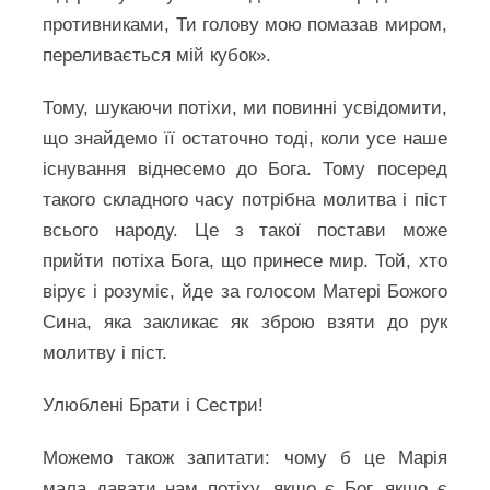
противниками, Ти голову мою помазав миром,
переливається мій кубок».
Тому, шукаючи потіхи, ми повинні усвідомити,
що знайдемо її остаточно тоді, коли усе наше
існування віднесемо до Бога. Тому посеред
такого складного часу потрібна молитва і піст
всього народу. Це з такої постави може
прийти потіха Бога, що принесе мир. Той, хто
вірує і розуміє, йде за голосом Матері Божого
Сина, яка закликає як зброю взяти до рук
молитву і піст.
Улюблені Брати і Сестри!
Можемо також запитати: чому б це Марія
мала давати нам потіху, якщо є Бог, якщо є