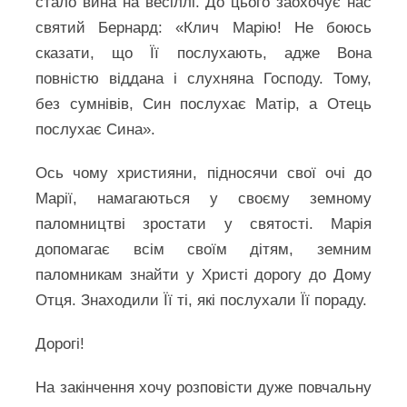
стало вина на весіллі. До цього заохочує нас
святий Бернард: «Клич Марію! Не боюсь
сказати, що Її послухають, адже Вона
повністю віддана і слухняна Господу. Тому,
без сумнівів, Син послухає Матір, а Отець
послухає Сина».
Ось чому християни, підносячи свої очі до
Марії, намагаються у своєму земному
паломництві зростати у святості. Марія
допомагає всім своїм дітям, земним
паломникам знайти у Христі дорогу до Дому
Отця. Знаходили Її ті, які послухали Її пораду.
Дорогі!
На закінчення хочу розповісти дуже повчальну