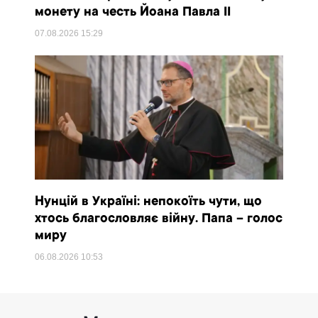
монету на честь Йоана Павла II
07.08.2026
15:29
Нунцій в Україні: непокоїть чути, що
хтось благословляє війну. Папа – голос
миру
06.08.2026
10:53