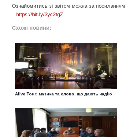
Ознайомитись зі звітом можна за посиланням
– ​
https://bit.ly/3yc2tgZ
Схожі новини:
Alive Tour: музика та слово, що дають надію