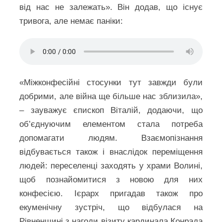
від нас не залежать». Він додав, що існує
тривога, але немає паніки:
«Міжконфесійні стосунки тут завжди були
добрими, але війна ще більше нас зблизила»,
– зауважує єпископ Віталій, додаючи, що
об’єднуючим елементом стала потреба
допомагати людям. Взаємопізнання
відбувається також і внаслідок переміщення
людей: переселенці заходять у храми Волині,
щоб познайомитися з новою для них
конфесією. Ієрарх пригадав також про
екуменічну зустріч, що відбулася на
Рівненщині з нагоди візиту кардинала Конрада