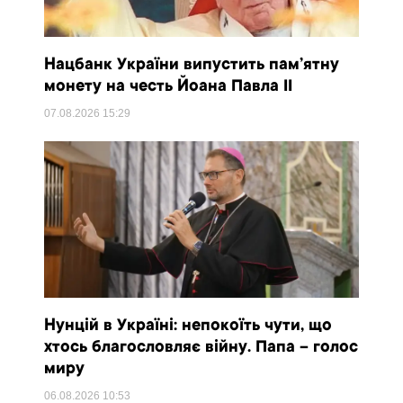
Нацбанк України випустить пам’ятну
монету на честь Йоана Павла II
07.08.2026
15:29
Нунцій в Україні: непокоїть чути, що
хтось благословляє війну. Папа – голос
миру
06.08.2026
10:53