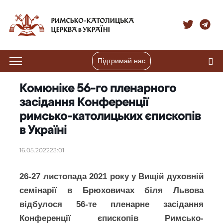
Підтримай нас
Комюніке 56-го пленарного
засідання Конференції
римсько-католицьких єпископів
в Україні
16.05.2022
23:01
26-27 листопада 2021 року у Вищій духовній
семінарії в Брюховичах біля Львова
відбулося 56-те пленарне засідання
Конференції єпископів Римсько-