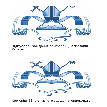
Відбулося І засідання Конференції єпископів
України
Комюніке 61 пленарного засідання єпископату