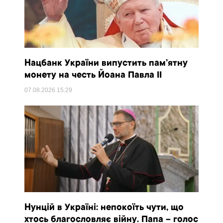
Нацбанк України випустить пам’ятну
монету на честь Йоана Павла II
07.08.2026
15:29
Нунцій в Україні: непокоїть чути, що
хтось благословляє війну. Папа – голос