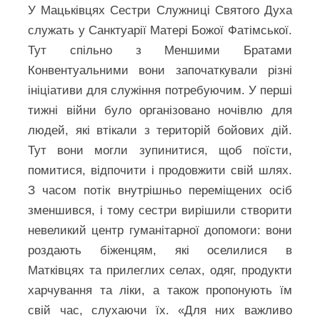
У Мацьківцях Сестри Служниці Святого Духа
служать у Санктуарії Матері Божої Фатімської.
Тут спільно з Меншими Братами
Конвентуальними вони започаткували різні
ініціативи для служіння потребуючим. У перші
тижні війни було організовано ночівлю для
людей, які втікали з територій бойових дій.
Тут вони могли зупинитися, щоб поїсти,
помитися, відпочити і продовжити свій шлях.
З часом потік внутрішньо переміщених осіб
зменшився, і тому сестри вирішили створити
невеликий центр гуманітарної допомоги: вони
роздають біженцям, які оселилися в
Матківцях та прилеглих селах, одяг, продукти
харчування та ліки, а також пропонують їм
свій час, слухаючи їх. «Для них важливо