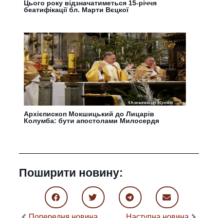
Цього року відзначатиметься 15-річчя
беатифікації бл. Марти Вєцкої
Архієпископ Мокшицький до Лицарів
Колумба: бути апостолами Милосердя
Поширити новину:
Попередня новина
Наступна новина