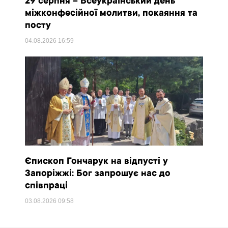
29 серпня – Всеукраїнський день
міжконфесійної молитви, покаяння та
посту
04.08.2026
16:59
Єпископ Гончарук на відпусті у
Запоріжжі: Бог запрошує нас до
співпраці
03.08.2026
09:58