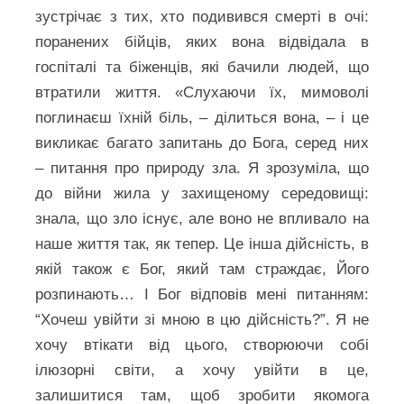
зустрічає з тих, хто подивився смерті в очі:
поранених бійців, яких вона відвідала в
госпіталі та біженців, які бачили людей, що
втратили життя. «Слухаючи їх, мимоволі
поглинаєш їхній біль, – ділиться вона, – і це
викликає багато запитань до Бога, серед них
– питання про природу зла. Я зрозуміла, що
до війни жила у захищеному середовищі:
знала, що зло існує, але воно не впливало на
наше життя так, як тепер. Це інша дійсність, в
якій також є Бог, який там страждає, Його
розпинають… І Бог відповів мені питанням:
“Хочеш увійти зі мною в цю дійсність?”. Я не
хочу втікати від цього, створюючи собі
ілюзорні світи, а хочу увійти в це,
залишитися там, щоб зробити якомога