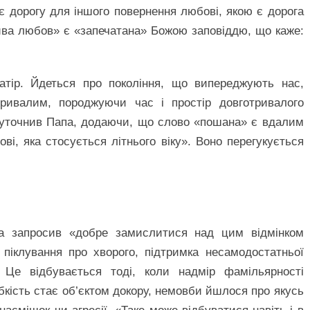
є дорогу для іншого повернення любові, якою є дорога
ива любов» є «запечатана» Божою заповіддю, що каже:
атір. Йдеться про покоління, що випереджують нас,
ивалим, породжуючи час і простір довготривалого
– уточнив Папа, додаючи, що слово «пошана» є вдалим
і, яка стосується літнього віку». Воно перегукується
ра запросив «добре замислитися над цим відмінком
піклування про хворого, підтримка несамодостатньої
Це відбувається тоді, коли надмір фамільярності
абкість стає об’єктом докору, немовби йшлося про якусь