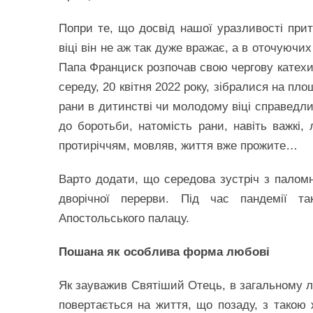
Попри те, що досвід нашої уразливості при
віці він не аж так дуже вражає, а в оточуюч
Папа Франциск розпочав свою чергову катехиз
середу, 20 квітня 2022 року, зібралися на пло
рани в дитинстві чи молодому віці справедл
до боротьби, натомість рани, навіть важкі,
протиріччям, мовляв, життя вже прожите…
Варто додати, що середова зустріч з палом
дворічної перерви. Під час пандемії так
Апостольського палацу.
Пошана як особлива форма любові
Як зауважив Святіший Отець, в загальному л
повертається на життя, що позаду, з такою