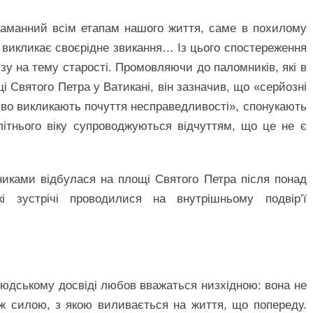
таманний всім етапам нашого життя, саме в похилому
их викликає своєрідне звикання… Із цього спостереження
у на тему старості. Промовляючи до паломників, які в
щі Святого Петра у Ватикані, він зазначив, що «серйозні
иво викликають почуття несправедливості», спонукають
 літнього віку супроводжуються відчуттям, що це не є
никами відбулася на площі Святого Петра після понад
і зустрічі проводилися на внутрішньому подвір’ї
юдському досвіді любов вважаться низхідною: вона не
 ж силою, з якою виливається на життя, що попереду.