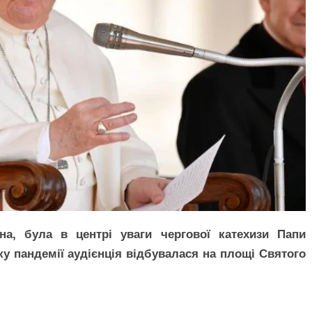
, була в центрі уваги чергової катехизи Папи
ку пандемії аудієнція відбувалася на площі Святого