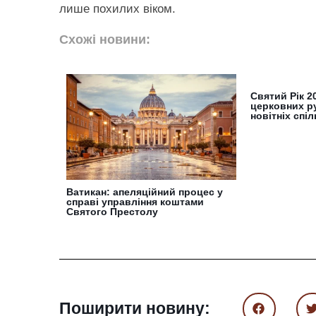
лише похилих віком.
Схожі новини:
Святий Рік 2
церковних ру
новітніх спі
Ватикан: апеляційний процес у
справі управління коштами
Святого Престолу
Поширити новину: