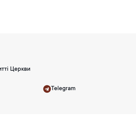
итті Церкви
Telegram