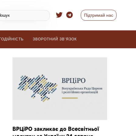
Підтримай нас
ГОДІЙНІСТЬ
ЗВОРОТНИЙ ЗВ’ЯЗОК
ВРЦіРО закликає до Всесвітньої