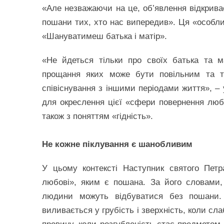
«Але незважаючи на це, об’явлення відкрива
пошани тих, хто нас випередив». Ця «особл
«Шануватимеш батька і матір».
«Не йдеться тільки про своїх батька та м
прощання яких може бути повільним та тр
співіснування з іншими періодами життя», 
для окреслення цієї «сфери повернення любов
також з поняттям «гідність».
Не кожне піклування є шанобливим
У цьому контексті Наступник святого Пет
любові», яким є пошана. За його словами, 
людини можуть відбуватися без пошани. 
виливається у грубість і зверхність, коли сл