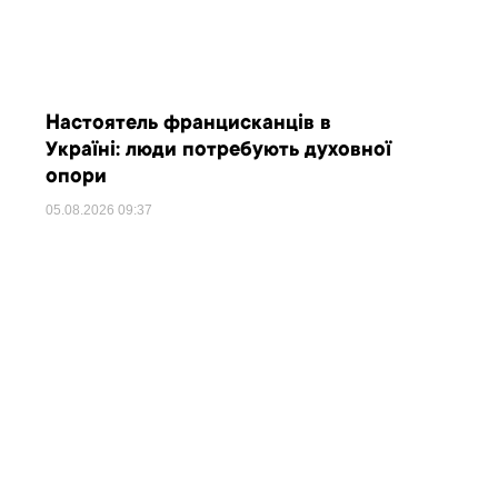
Настоятель францисканців в
Україні: люди потребують духовної
опори
05.08.2026
09:37