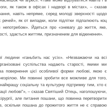
насмішок чи агресії. «Таке може відбуватися навіть і в
ги, як також в офісах і надворі в містах», – сказав
ання, навіть непряме, серед молоді зверхності щодо
 речей», як от випадки, коли підлітки підпалюють коц
 непотребом». Йдеться про «зневагу до життя, яке,
ості, здається життям, призначеним для відкинення».
ьої людини «ганьбить нас усіх». «Незважаючи на всі
організовані суспільства надають старості, якими ми
за повернення цієї особливої форми любові, якою є
незрілою. Ми повинні зробити все можливе для того,
найкращу соціальну та культурну підтримку тим, хто є
ації любові”», – сказав Святіший Отець, наголошуючи,
ірургії, але питання пошани, що повинна перетворити
в, оскільки пошана до прожитого життя не є справою