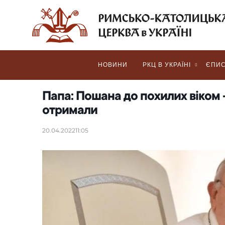
НОВИНИ
РКЦ В УКРАЇНІ
ЄПИС
Папа: Пошана до похилих віком 
отримали
20.04.2022
11:05