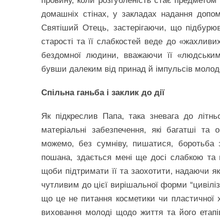
провину, коли розгубленість стає предметом 
домашніх стінах, у закладах надання допомо
Святіший Отець, застерігаючи, що підбурюв
старості та її слабкостей веде до «жахливих
бездомної людини, вважаючи її «людським
бувши далеким від принад й імпульсів молод
Спільна ганьба і заклик до дії
Як підкреслив Папа, така зневага до літн
матеріальні забезпечення, які багатші та 
можемо, без сумніву, пишатися, боротьба 
пошана, здається мені ще досі слабкою та 
щоби підтримати її та заохотити, надаючи як
чутливим до цієї вирішальної форми “цивіліз
що це не питання косметики чи пластичної х
виховання молоді щодо життя та його етапі