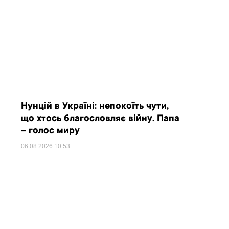
Нунцій в Україні: непокоїть чути,
що хтось благословляє війну. Папа
– голос миру
06.08.2026
10:53