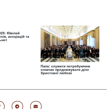
025: Ювілей
хів, асоціацій та
льнот
Папа: служити потребуючим
означає продовжувати діло
Христової любові