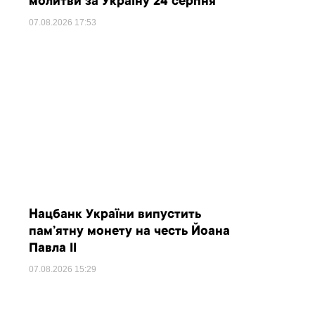
молитви за Україну 24 серпня
07.08.2026
17:53
Нацбанк України випустить
пам’ятну монету на честь Йоана
Павла II
07.08.2026
15:29