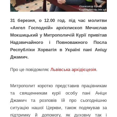
31 березня, о 12.00 год. під час молитви
«Ангел Господній» архієпископ Мечислав
Мокшицький у Митрополичій Курії привітав
Надзвичайного і Повноважного Посла
Республіки Хорватія в Україні пані Аніцу
Джамич.
Про це повідомляє
Львівська архідієцезія
.
Митрополит коротко представив працівникам
та священникам курії особу пані Аніци
Джамич та розповів їй про сьогоднішню
ситуацію нашої Церкви, також подякував за
підтримку й допомогу, як духовну так і