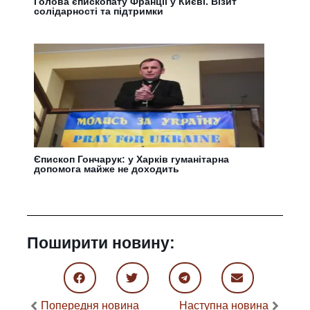
Голова єпископату Франції у Києві. Візит
солідарності та підтримки
Єпископ Гончарук: у Харків гуманітарна
допомога майже не доходить
Поширити новину:
Попередня новина
Наступна новина