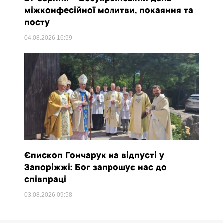
міжконфесійної молитви, покаяння та
посту
04.08.2026
16:59
Єпископ Гончарук на відпусті у
Запоріжжі: Бог запрошує нас до
співпраці
03.08.2026
09:58