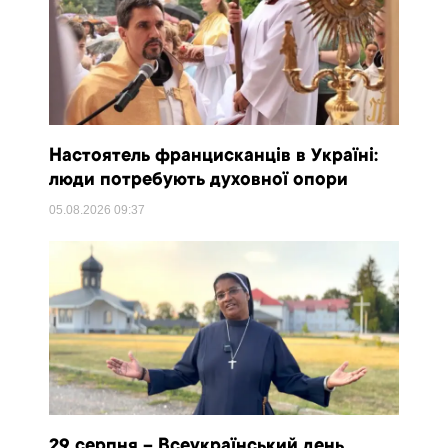
Настоятель францисканців в Україні:
люди потребують духовної опори
05.08.2026
09:37
29 серпня – Всеукраїнський день