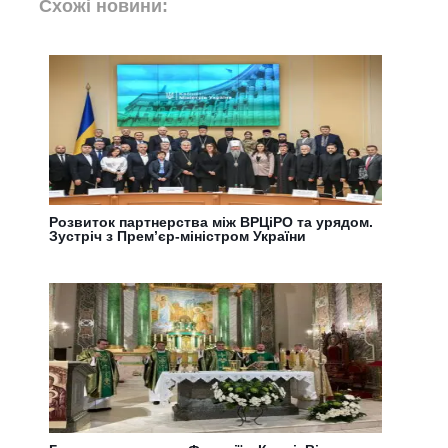
Схожі новини:
Розвиток партнерства між ВРЦіРО та урядом.
Зустріч з Прем’єр-міністром України