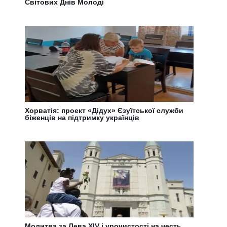
Світових Днів Молоді
Хорватія: проект «Дідух» Єзуїтської служби
біженців на підтримку українців
Молитва за Лева XIV і урочистості на честь