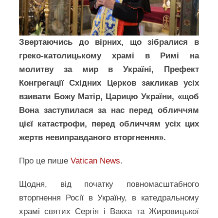
Звертаючись до вірних, що зібралися в
греко-католицькому храмі в Римі на
молитву за мир в Україні, Префект
Конгрегації Східних Церков закликав усіх
взивати Божу Матір, Царицю України, «щоб
Вона заступилася за нас перед обличчям
цієї катастрофи, перед обличчям усіх цих
жертв невиправданого вторгнення».
Про це пише
Vatican News
.
Щодня, від початку повномасштабного
вторгнення Росії в Україну, в катедральному
храмі святих Сергія і Вакха та Жировицької