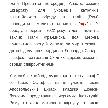
ікони Пресвятої Богородиці Апостольського
Екзархату для українців католиків
візантійського обряду в Італії (Рим)
проводиться молитва за мир в
Україні
. У
середу, 2 березня 2022 року, в день, який на
заклик Папи Франциска, вся Церква
присвятила посту й молитві за мир в Україні,
до неї долучився кардинал Леонардо Сандрі,
Префект Конгрегації Східних Церков, разом зі
своїми співробітниками.
У молебні, який відслужив настоятель парафії
о. Тарас Остафіїв, взяли участь також
Апостольський Екзарх владика Діонісій
Ляхович, представники чернечих інституцій
Риму та дипломатичного корпусу, а також