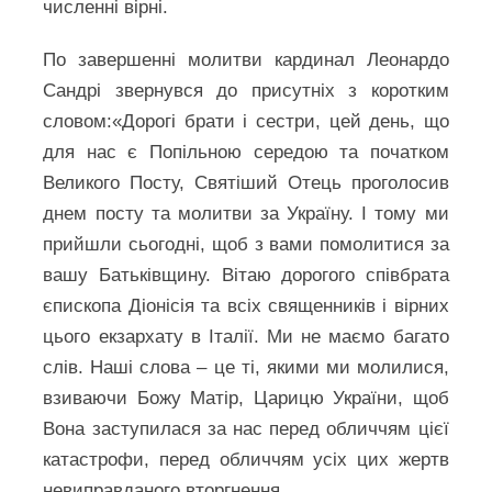
численні вірні.
По завершенні молитви кардинал Леонардо
Сандрі звернувся до присутніх з коротким
словом:«Дорогі брати і сестри, цей день, що
для нас є Попільною середою та початком
Великого Посту, Святіший Отець проголосив
днем посту та молитви за Україну. І тому ми
прийшли сьогодні, щоб з вами помолитися за
вашу Батьківщину. Вітаю дорогого співбрата
єпископа Діонісія та всіх священників і вірних
цього екзархату в Італії. Ми не маємо багато
слів. Наші слова – це ті, якими ми молилися,
взиваючи Божу Матір, Царицю України, щоб
Вона заступилася за нас перед обличчям цієї
катастрофи, перед обличчям усіх цих жертв
невиправданого вторгнення.