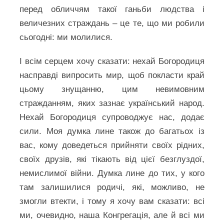
перед обличчям такої ганьби людства і
величезних страждань – це те, що ми робили
сьогодні: ми молилися.
І всім серцем хочу сказати: нехай Богородиця
насправді випросить мир, щоб покласти край
цьому знущанню, цим невимовним
стражданням, яких зазнає український народ.
Нехай Богородиця супроводжує нас, додає
сили. Моя думка лине також до багатьох із
вас, кому доведеться прийняти своїх рідних,
своїх друзів, які тікають від цієї безглуздої,
немислимої війни. Думка лине до тих, у кого
там залишилися родичі, які, можливо, не
змогли втекти, і тому я хочу вам сказати: всі
ми, очевидно, наша Конгрегація, але й всі ми