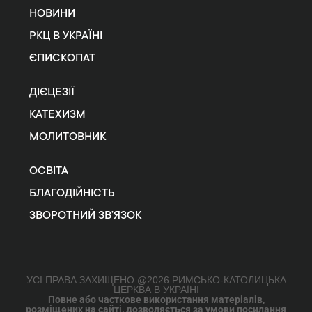
НОВИНИ
РКЦ В УКРАЇНІ
ЄПИСКОПАТ
ДІЄЦЕЗІЇ
КАТЕХИЗМ
МОЛИТОВНИК
ОСВІТА
БЛАГОДІЙНІСТЬ
ЗВОРОТНИЙ ЗВ’ЯЗОК
УСІ ПРАВА ЗАХИЩЕНО @2026 РИМСЬКО-КАТОЛИЦЬКА
ЦЕРКВА В УКРАЇНІ
Повне або часткове використання матеріалів,
розміщених на сайті, дозволяється за умови посилання