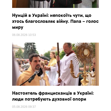
Нунцій в Україні: непокоїть чути, що
хтось благословляє війну. Папа – голос
миру
06.08.2026
10:53
Настоятель францисканців в Україні:
люди потребують духовної опори
05.08.2026
09:37