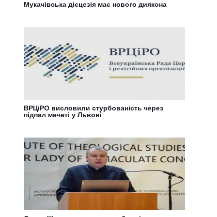
Мукачівська дієцезія має нового диякона
ВРЦіРО висловили стурбованість через
підпал мечеті у Львові