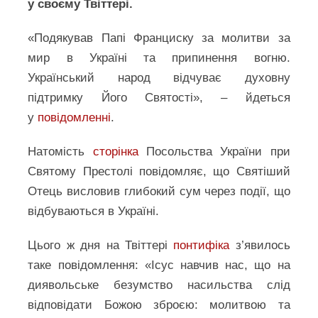
у своєму Твіттері.
«Подякував Папі Франциску за молитви за
мир в Україні та припинення вогню.
Український народ відчуває духовну
підтримку Його Святості», – йдеться
у
повідомленні
.
Натомість
сторінка
Посольства України при
Святому Престолі повідомляє, що Святіший
Отець висловив глибокий сум через події, що
відбуваються в Україні.
Цього ж дня на Твіттері
понтифіка
з’явилось
таке повідомлення: «Ісус навчив нас, що на
диявольське безумство насильства слід
відповідати Божою зброєю: молитвою та