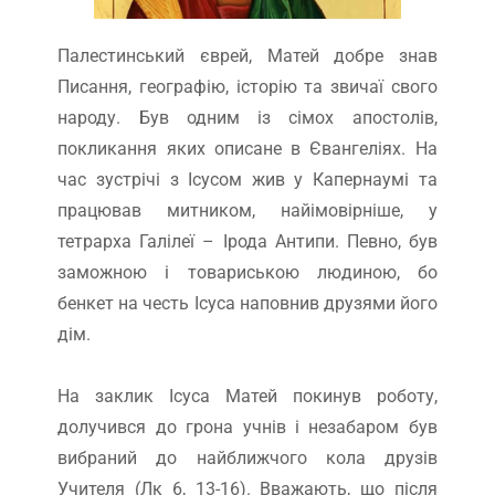
Палестинський єврей, Матей добре знав
Писання, географію, історію та звичаї свого
народу. Був одним із сімох апостолів,
покликання яких описане в Євангеліях. На
час зустрічі з Ісусом жив у Капернаумі та
працював митником, найімовірніше, у
тетрарха Галілеї – Ірода Антипи. Певно, був
заможною і товариською людиною, бо
бенкет на честь Ісуса наповнив друзями його
дім.
На заклик Ісуса Матей покинув роботу,
долучився до грона учнів і незабаром був
вибраний до найближчого кола друзів
Учителя (Лк 6, 13-16). Вважають, що після