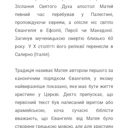
Зіслання Святого Духа апостол Матей
певний час перебував у Палестині,
проповідуючи євреям, а опісля ніс світло
Євангелія в Ефіопії, Персії чи Македонії.
Загинув мученицькою смертю близько 60
року. У Х столітті його реліквії перенесли в
Салерно (Італія).
Традиція називає Матея автором першого за
канонічним порядком Євангелія, у якому
найвиразніше показано, яке має бути життя
християн у Церкві. Дехто припускає, що
первісний текст був написаний івритом або
арамейською, хоча сучасні біблісти
вважають, що Євангеліє від Матея було
створене грецькою мовою, але для християн