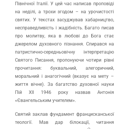
Північної Італії. У цей час написав проповіді
на неділі, а трохи згодом – на урочистості
святих. У текстах засуджував хабарництво,
несправедливість і жадібність. Багато писав
про молитву, яка в любові до Бога стає
джерелом духовного пізнання. Спирався на
патристично-середньовічну інтерпретацію
Святого Писання, пропонуючи чотири рівні
прочитання: буквальний, алегоричний,
моральний і анагогічний (вказує на мету –
життя вічне). За багатство духовної науки
Пій ХІІ 1946 року назвав Антонія
«Євангельським учителем».
Святий заклав фундамент францисканської
теології. Мав дар білокації, читання