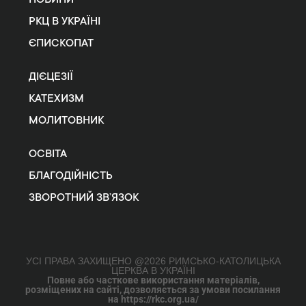
РКЦ В УКРАЇНІ
ЄПИСКОПАТ
ДІЄЦЕЗІЇ
КАТЕХИЗМ
МОЛИТОВНИК
ОСВІТА
БЛАГОДІЙНІСТЬ
ЗВОРОТНИЙ ЗВ’ЯЗОК
УСІ ПРАВА ЗАХИЩЕНО @2026 РИМСЬКО-КАТОЛИЦЬКА
ЦЕРКВА В УКРАЇНІ
Повне або часткове використання матеріалів,
розміщених на сайті, дозволяється за умови посилання
на https://rkc.org.ua/