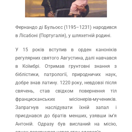
Фернандо ді Бульоєс (1195–1231) народився
в Лісабоні (Португалія), у шляхетній родині.
У 15 років вступив в орден каноніків
регулярних святого Августина, далі навчався
в Коїмбрі. Отримав грунтовні знання з
біблістики, патрології, природничих наук,
добре знав латину. 1220 року, невдовзі після
свячень, став свідком повернення тіл
францисканських місіонерів-мучеників.
Запрагнув наслідувати їхній запал і
приєднався до братів менших, узявши ім’я
Антоній. Одразу був висланий на місію,