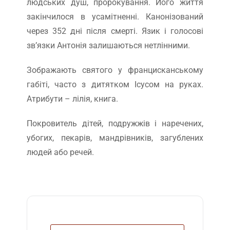
людських душ, пророкування. Його життя
закінчилося в усамітненні. Канонізований
через 352 дні після смерті. Язик і голосові
зв’язки Антонія залишаються нетлінними.
Зображають святого у францисканському
габіті, часто з дитятком Ісусом на руках.
Атрибути – лілія, книга.
Покровитель дітей, подружжів і наречених,
убогих, пекарів, мандрівників, загублених
людей або речей.