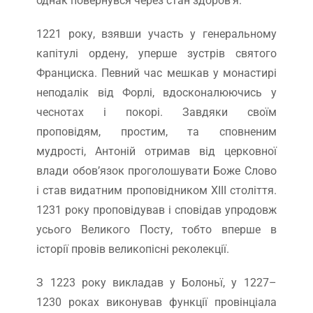
однак повернувся через стан здоров’я.
1221 року, взявши участь у генеральному
капітулі ордену, уперше зустрів святого
Франциска. Певний час мешкав у монастирі
неподалік від Форлі, вдосконалюючись у
чеснотах і покорі. Завдяки своїм
проповідям, простим, та сповненим
мудрості, Антоній отримав від церковної
влади обов’язок проголошувати Боже Слово
і став видатним проповідником ХІІІ століття.
1231 року проповідував і сповідав упродовж
усього Великого Посту, тобто вперше в
історії провів великопісні реколекції.
З 1223 року викладав у Болоньї, у 1227–
1230 роках виконував функції провінціала