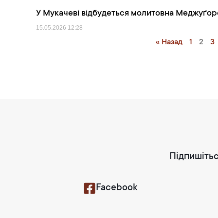
У Мукачеві відбудеться молитовна Меджуґорс
15.05.2026
12:28
« Назад
1
2
3
Підпишітьс
Facebook