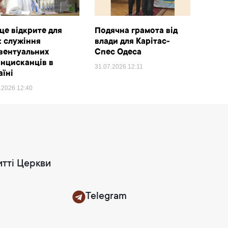
це відкрите для
Подячна грамота від
х: служіння
влади для Карітас-
вентуальних
Спес Одеса
нцисканців в
31.07.2026
12:11
аїні
8.2026
12:40
итті Церкви
Telegram