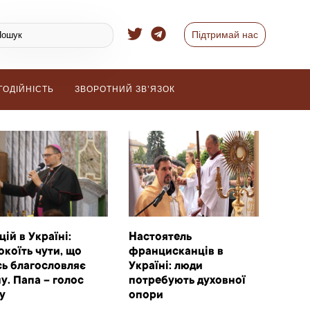
Підтримай нас
ГОДІЙНІСТЬ
ЗВОРОТНИЙ ЗВ’ЯЗОК
цій в Україні:
Настоятель
окоїть чути, що
францисканців в
сь благословляє
Україні: люди
ну. Папа – голос
потребують духовної
у
опори