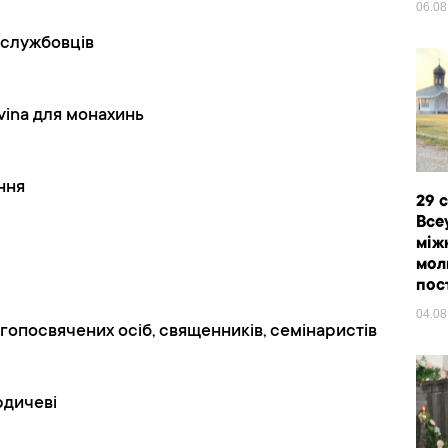
06.0
ослужбовців
ivina для монахинь
ння
29 
Все
між
мол
пос
04.0
гопосвячених осіб, священників, семінаристів
рдичеві