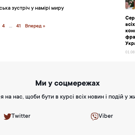
ька зустріч у намірі миру
Сер
всі
4
…
41
Вперед »
кон
фра
Укр
01.0
Ми у соцмережах
я на нас, щоби бути в курсі всіх новин і подій у ж
Twitter
Viber