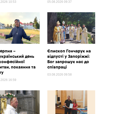
8.2026
10:53
05.08.2026
09:37
серпня –
Єпископ Гончарук на
український день
відпусті у Запоріжжі:
конфесійної
Бог запрошує нас до
итви, покаяння та
співпраці
ту
03.08.2026
09:58
8.2026
16:59