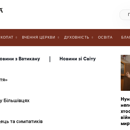
КОПАТ
ВЧЕННЯ ЦЕРКВИ
ДУХОВНІСТЬ
ОСВІТА
БЛА
овини з Ватикану
Новини зі Світу
тя»
Нун
у Більшівцях
неп
хто
вій
ець та симпатиків
мир