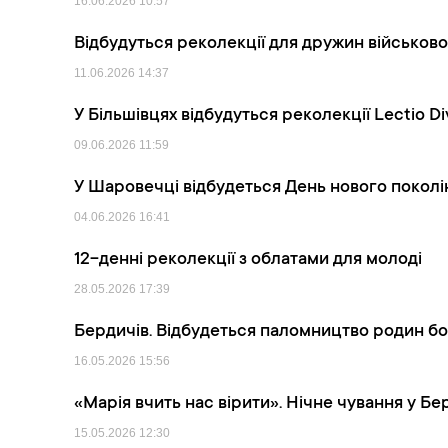
16.06.2026
10:57
Відбудуться реколекції для дружин військов
11.06.2026
14:37
У Більшівцях відбудуться реколекції Lectio D
09.06.2026
11:59
У Шаровечці відбудеться День нового поколі
04.06.2026
16:41
12-денні реколекції з облатами для молоді
28.05.2026
17:39
Бердичів. Відбудеться паломництво родин бо
16.05.2026
15:56
«Марія вчить нас вірити». Нічне чування у Бе
15.05.2026
12:30