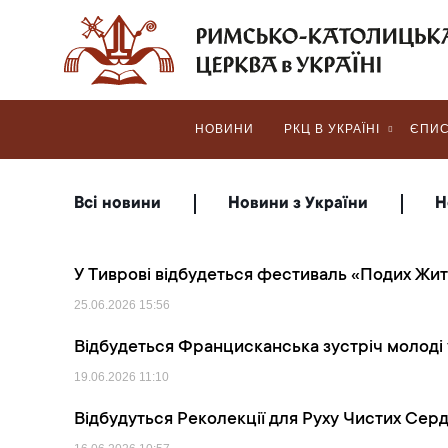
НОВИНИ
РКЦ В УКРАЇНІ
ЄПИС
Всі новини
Новини з України
Н
У Тиврові відбудеться фестиваль «Подих Жит
25.06.2026
15:56
Відбудеться Францисканська зустріч молоді 
19.06.2026
11:10
Відбудуться Реколекції для Руху Чистих Серд