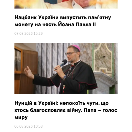
Нацбанк України випустить пам’ятну
монету на честь Йоана Павла II
07.08.2026
15:29
Нунцій в Україні: непокоїть чути, що
хтось благословляє війну. Папа – голос
миру
06.08.2026
10:53