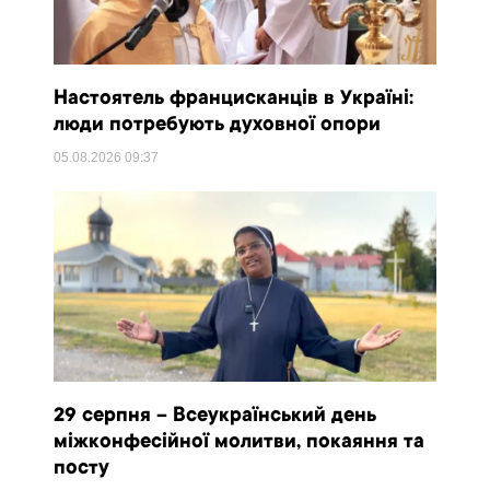
Настоятель францисканців в Україні:
люди потребують духовної опори
05.08.2026
09:37
29 серпня – Всеукраїнський день
міжконфесійної молитви, покаяння та
посту