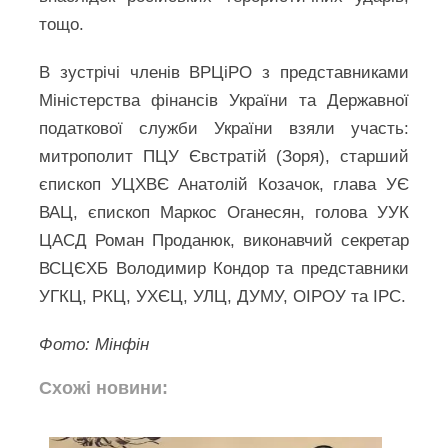
тощо.
В зустрічі членів ВРЦіРО з представниками
Міністерства фінансів України та Державної
податкової служби України взяли участь:
митрополит ПЦУ Євстратій (Зоря), старший
єпископ УЦХВЄ Анатолій Козачок, глава УЄ
ВАЦ, єпископ Маркос Оганесян, голова УУК
ЦАСД Роман Проданюк, виконавчий секретар
ВСЦЄХБ Володимир Кондор та представники
УГКЦ, РКЦ, УХЄЦ, УЛЦ, ДУМУ, ОІРОУ та ІРС.
Фото: Мінфін
Схожі новини: