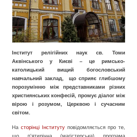
Інститут релігійних наук св. Томи
Аквінського у Києві – це римсько-
католицький вищий богословський
навчальний заклад, що сприяє глибшому
порозумінню між представниками різних
християнських конфесій, промує діалог між
вірою і розумом, Церквою і сучасним
світом.
На
сторінці Інституту
повідомляється про те,
що п’ятирічна (магістерська) програма