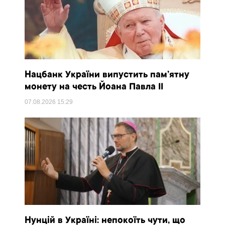
Нацбанк України випустить пам’ятну
монету на честь Йоана Павла II
07.08.2026
15:29
Нунцій в Україні: непокоїть чути, що