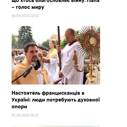
що хтось благословляє війну. Папа
– голос миру
06.08.2026
10:53
Настоятель францисканців в
Україні: люди потребують духовної
опори
05.08.2026
09:37