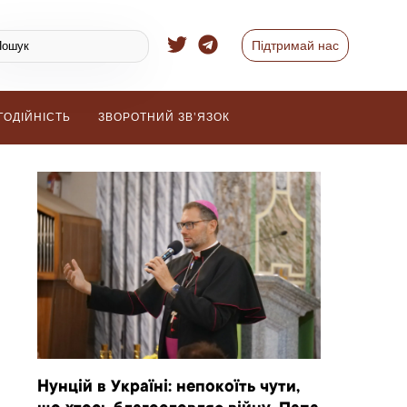
Підтримай нас
ГОДІЙНІСТЬ
ЗВОРОТНИЙ ЗВ’ЯЗОК
Нунцій в Україні: непокоїть чути,