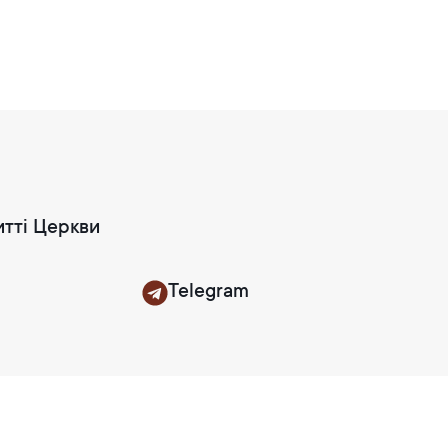
итті Церкви
Telegram