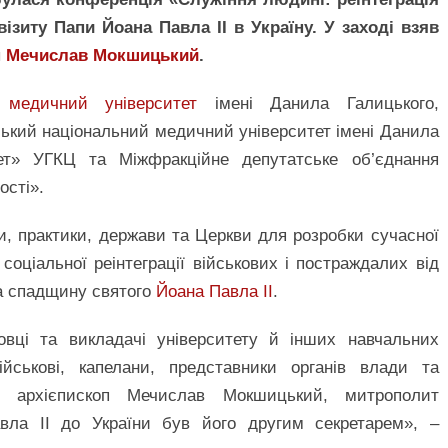
візиту Папи Йоана Павла ІІ в Україну. У заході взяв
п
Мечислав Мокшицький
.
 медичний університет
імені Данила Галицького,
ський національний медичний університет імені Данила
рет» УГКЦ та Міжфракційне депутатське об’єднання
ості».
, практики, держави та Церкви для розробки сучасної
та соціальної реінтеграції військових і постраждалих від
та спадщину святого
Йоана Павла ІІ
.
овці та викладачі університету й інших навчальних
військові, капелани, представники органів влади та
в архієпископ Мечислав Мокшицький, митрополит
авла ІІ до України був його другим секретарем», –