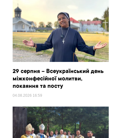
29 серпня – Всеукраїнський день
міжконфесійної молитви,
покаяння та посту
04.08.2026
16:59