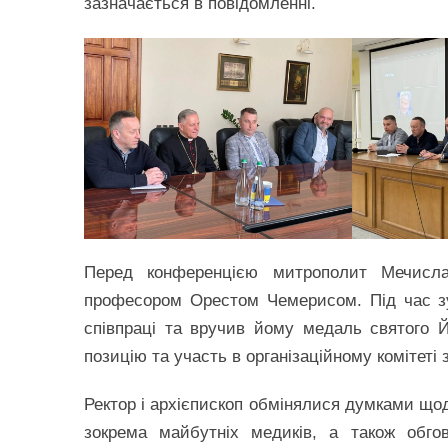
зазначається в повідомленні.
Перед конференцією митрополит Мечисла
професором Орестом Чемерисом. Під час зус
співпраці та вручив йому медаль святого Й
позицію та участь в організаційному комітеті 
Ректор і архієпископ обмінялися думками що
зокрема майбутніх медиків, а також обго