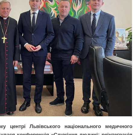
у центрі Львівського національного медичного
булася конференція «Служіння людині: реінтеграція