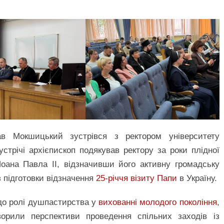
в Мокшицький зустрівся з ректором університету
трічі архієпископ подякував ректору за роки плідної
оана Павла ІІ, відзначивши його активну громадську
з підготовки відзначення
25-річчя візиту Папи
в Україну.
до ролі душпастирства у
вихованні молодого покоління
,
ворили перспективи проведення спільних заходів із