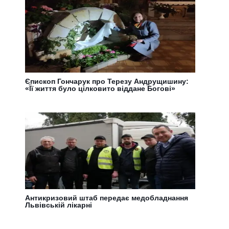
Єпископ Гончарук про Терезу Андрущишину:
«Її життя було цілковито віддане Богові»
Антикризовий штаб передає медобладнання
Львівській лікарні