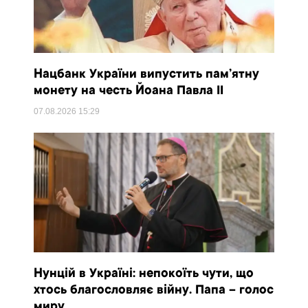
Нацбанк України випустить пам’ятну
монету на честь Йоана Павла II
07.08.2026
15:29
Нунцій в Україні: непокоїть чути, що
хтось благословляє війну. Папа – голос
миру