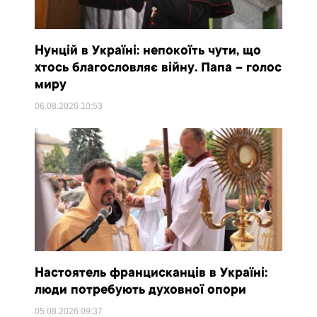
Нунцій в Україні: непокоїть чути, що
хтось благословляє війну. Папа – голос
миру
06.08.2026
10:53
Настоятель францисканців в Україні:
люди потребують духовної опори
05.08.2026
09:37