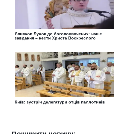
Єпископ Лучок до богопосвячених: наше
завдання – нести Христа Воскреслого
Київ: зустріч делегатури отців паллотинів