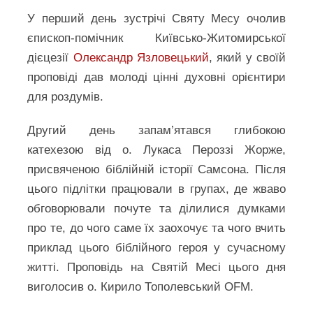
У перший день зустрічі Святу Месу очолив
єпископ-помічник Київсько-Житомирської
дієцезії
Олександр Язловецький
, який у своїй
проповіді дав молоді цінні духовні орієнтири
для роздумів.
Другий день запам’ятався глибокою
катехезою від о. Лукаса Пероззі Жорже,
присвяченою біблійній історії Самсона. Після
цього підлітки працювали в групах, де жваво
обговорювали почуте та ділилися думками
про те, до чого саме їх заохочує та чого вчить
приклад цього біблійного героя у сучасному
житті. Проповідь на Святій Месі цього дня
виголосив о. Кирило Тополевський OFM.