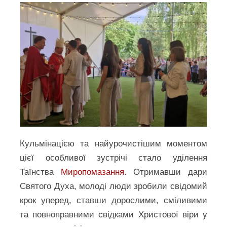
Кульмінацією та найурочистішим моментом
цієї особливої зустрічі стало уділення
Таїнства
Миропомазання
. Отримавши дари
Святого Духа, молоді люди зробили свідомий
крок уперед, ставши дорослими, сміливими
та повноправними свідками Христової віри у