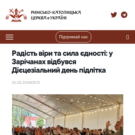
Підтримай нас
Радість віри та сила єдності: у
Зарічанах відбувся
Дієцезіальний день підлітка
25.05.2026
09:13