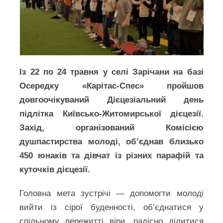
Із 22 по 24 травня у селі Зарічани на базі
Осередку «Карітас-Спес» пройшов
довгоочікуваний Дієцезіальний день
підлітка Київсько-Житомирської дієцезії.
Захід, організований Комісією
душпастирства молоді, об’єднав близько
450 юнаків та дівчат із різних парафій та
куточків дієцезії.
Головна мета зустрічі — допомогти молоді
вийти із сірої буденності, об’єднатися у
спільному пережитті віри, радісно ділитися