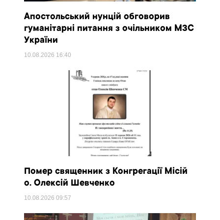
Апостольський нунцій обговорив
гуманітарні питання з очільником МЗС
України
10.08.2026
16:40
Помер священник з Конгрегації Місій
о. Олексій Шевченко
10.08.2026
09:57