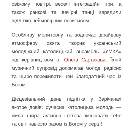
свіжому повітрі, веселі інтеграційні ігри, а
також ранкові та вечірні танці зарядили
підлітків неймовірним позитивом.
Особливу молитовну та водночас драйвову
атмосферу свята творив український
молодіжний католицький ансамбль «УМКА»
під керівництвом
о. Олега Сартакова
. Їхній
музичний супровід допомагав молоді радісно
та щиро переживати цей благодатний час із
Богом.
Дієцезіальний день підлітка у Зарічанах
вкотре довів: сучасна католицька молодь —
жива, щира, активна і готова змінювати себе
та світ навколо разом із Богом у серці!