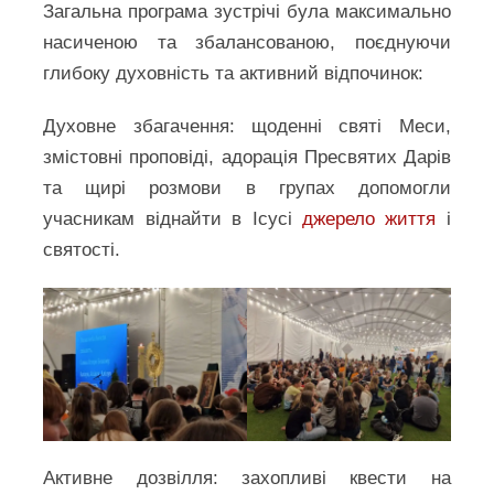
Загальна програма зустрічі була максимально
насиченою та збалансованою, поєднуючи
глибоку духовність та активний відпочинок:
Духовне збагачення: щоденні святі Меси,
змістовні проповіді, адорація Пресвятих Дарів
та щирі розмови в групах допомогли
учасникам віднайти в Ісусі
джерело життя
і
святості.
Активне дозвілля: захопливі квести на