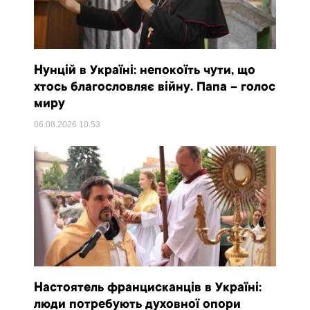
Нунцій в Україні: непокоїть чути, що
хтось благословляє війну. Папа – голос
миру
06.08.2026
10:53
Настоятель францисканців в Україні:
люди потребують духовної опори