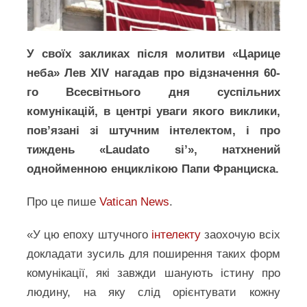
У своїх закликах після молитви «Царице
неба» Лев XIV нагадав про відзначення 60-
го Всесвітнього дня суспільних
комунікацій, в центрі уваги якого виклики,
повʼязані зі штучним інтелектом, і про
тиждень «Laudato si’», натхнений
однойменною енциклікою Папи Франциска.
Про це пише
Vatican News
.
«У цю епоху штучного
інтелекту
заохочую всіх
докладати зусиль для поширення таких форм
комунікації, які завжди шанують істину про
людину, на яку слід орієнтувати кожну