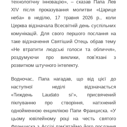
технологічну інновацію», – сказав Папа Лев
XIV після проказування молитви «Царице
неба» в неділю, 17 травня 2026 р., коли
Церква відзначала Всесвітній день суспільних
комунікацій. Для свого першого послання на
таке відзначення Святіший Отець обрав тему
«Не втратити людські голоси та обличчя»,
роздумуючи про виклики, повʼязані з
розвитком штучного інтелекту.
Водночас, Папа нагадав, що від цієї до
наступної неділі відзначається
«Тиждень Laudato si’», присвячений
піклуванню про створіння, натхнений
однойменною енциклікою Папи Франциска. «У
цьому ювілейному році на честь святого
Франциска з Ассізі пам’ятаймо його послання