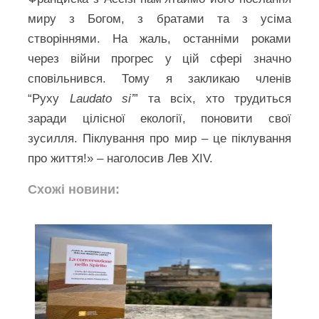
миру з Богом, з братами та з усіма
створіннями. На жаль, останніми роками
через війни прогрес у цій сфері значно
сповільнився. Тому я закликаю членів
“Руху
Laudato si’
” та всіх, хто трудиться
заради цілісної екології, поновити свої
зусилля. Піклування про мир – це піклування
про життя!» – наголосив Лев XIV.
Схожі новини: