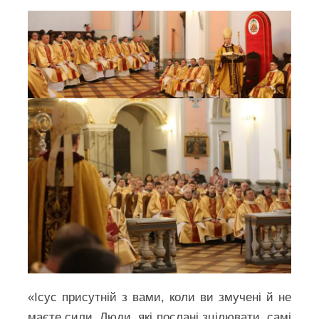
«Ісус присутній з вами, коли ви змучені й не
маєте сили. Люди, які послані зцілювати, самі