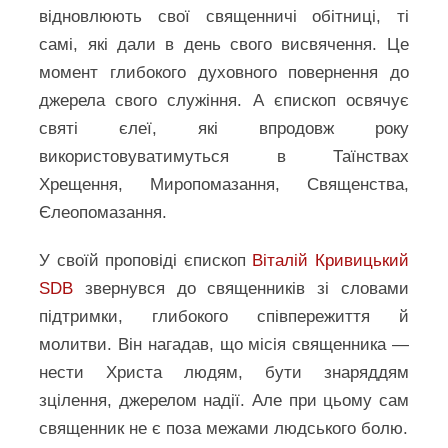
відновлюють свої священничі обітниці, ті
самі, які дали в день свого висвячення. Це
момент глибокого духовного повернення до
джерела свого служіння. А єпископ освячує
святі єлеї, які впродовж року
використовуватимуться в Таїнствах
Хрещення, Миропомазання, Священства,
Єлеопомазання.
У своїй проповіді єпископ
Віталій Кривицький
SDB
звернувся до священників зі словами
підтримки, глибокого співпережиття й
молитви. Він нагадав, що місія священника —
нести Христа людям, бути знаряддям
зцілення, джерелом надії. Але при цьому сам
священник не є поза межами людського болю.