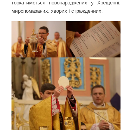
торкатиметься новонароджених у Хрещенні,
миропомазаних, хворих і стражденних.