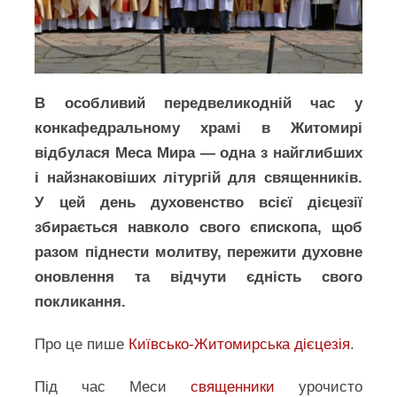
В особливий передвеликодній час у
конкафедральному храмі в Житомирі
відбулася Меса Мира — одна з найглибших
і найзнаковіших літургій для священників.
У цей день духовенство всієї дієцезії
збирається навколо свого єпископа, щоб
разом піднести молитву, пережити духовне
оновлення та відчути єдність свого
покликання.
Про це пише
Київсько-Житомирська дієцезія
.
Під час Меси
священники
урочисто