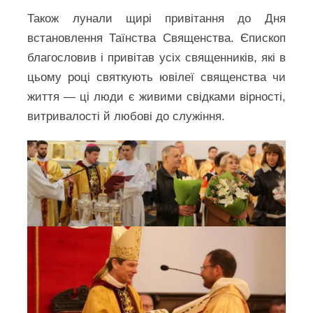
Також лунали щирі привітання до Дня
встановлення Таїнства Священства. Єпископ
благословив і привітав усіх священників, які в
цьому році святкують ювілеї священства чи
життя — ці люди є живими свідками вірності,
витривалості й любові до служіння.