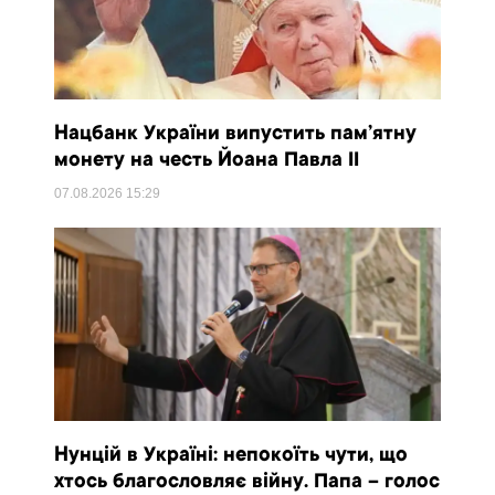
Нацбанк України випустить пам’ятну
монету на честь Йоана Павла II
07.08.2026
15:29
Нунцій в Україні: непокоїть чути, що
хтось благословляє війну. Папа – голос