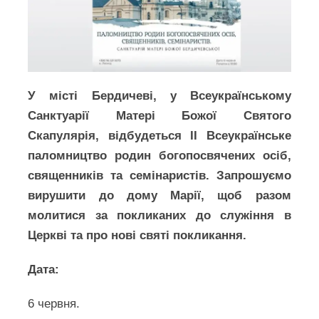
У місті Бердичеві, у Всеукраїнському
Санктуарії Матері Божої Святого
Скапулярія, відбудеться ІІ Всеукраїнське
паломництво родин богопосвячених осіб,
священників та семінаристів. Запрошуємо
вирушити до дому Марії, щоб разом
молитися за покликаних до служіння в
Церкві та про нові святі покликання.
Дата:
6 червня.