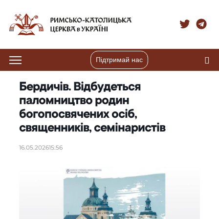
Підтримай нас
Бердичів. Відбудеться
паломництво родин
богопосвячених осіб,
священників, семінаристів
16.05.2026
15:56