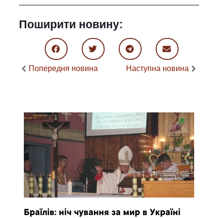
Поширити новину:
Попередня новина
Наступна новина
Браїлів: ніч чування за мир в Україні