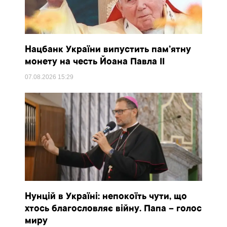
Нацбанк України випустить пам’ятну
монету на честь Йоана Павла II
07.08.2026
15:29
Нунцій в Україні: непокоїть чути, що
хтось благословляє війну. Папа – голос
миру