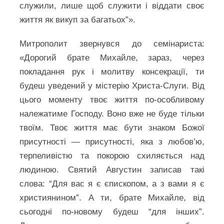
служили, лише щоб служити і віддати своє
життя як викуп за багатьох”».
Митрополит звернувся до семінариста:
«Дорогий брате Михайле, зараз, через
покладання рук і молитву консекрації, ти
будеш уведений у містерію Христа-Слуги. Від
цього моменту твоє життя по-особливому
належатиме Господу. Воно вже не буде тільки
твоїм. Твоє життя має бути знаком Божої
присутності — присутності, яка з любов’ю,
терпеливістю та покорою схиляється над
людиною. Святий Августин записав такі
слова: “Для вас я є єпископом, а з вами я є
християнином”. А ти, брате Михайле, від
сьогодні по-новому будеш “для інших”.