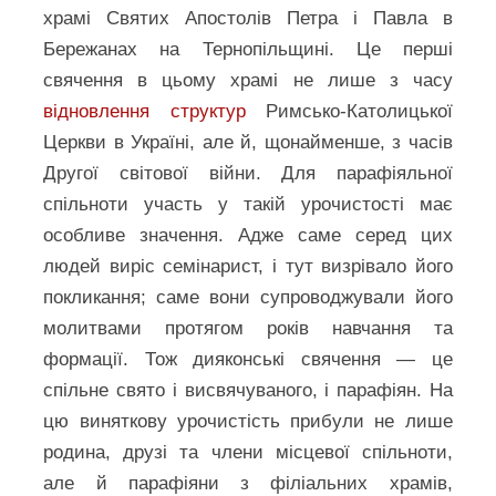
храмі Святих Апостолів Петра і Павла в
Бережанах на Тернопільщині. Це перші
свячення в цьому храмі не лише з часу
відновлення структур
Римсько-Католицької
Церкви в Україні, але й, щонайменше, з часів
Другої світової війни. Для парафіяльної
спільноти участь у такій урочистості має
особливе значення. Адже саме серед цих
людей виріс семінарист, і тут визрівало його
покликання; саме вони супроводжували його
молитвами протягом років навчання та
формації. Тож дияконські свячення — це
спільне свято і висвячуваного, і парафіян. На
цю виняткову урочистість прибули не лише
родина, друзі та члени місцевої спільноти,
але й парафіяни з філіальних храмів,