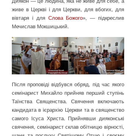
Диякон — це людина, яка не живе для себе, а
живе в Церкві і для Церкви, для вбогих, для
вівтаря і для
Слова Божого
», — підкреслив
Мечислав Мокшицький.
Після проповіді відбувся обряд, під час якого
семінарист Михайло прийняв перший ступінь
Таїнства Священства. Свячення включають
кандидата в ієрархію Церкви та в священство
самого Ісуса Христа. Прийнявши дияконські
свячення, семінарист склав обітницю вірності,
шани та послуху Святішому Отцю і своєму