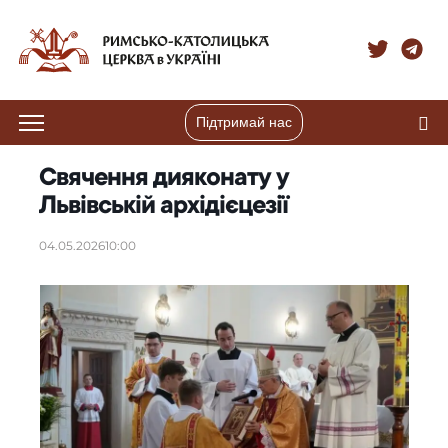
Підтримай нас
Свячення дияконату у
Львівській архідієцезії
04.05.2026
10:00