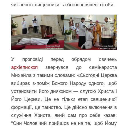
численні священники та богопосвячені особи.
У проповіді перед обрядом свячень
архієпископ
звернувся до семінариста
Михайла з такими словами: «Сьогодні Церква
вибирає з-поміж Божого Народу одного, щоб
установити його дияконом — слугою Христа і
Його Церкви. Це не тільки етап священичої
формації, це таїнство. Це дійсно включення в
служіння Христа, який сам про себе казав:
“Син Чоловічий прийшов не на те, щоб Йому