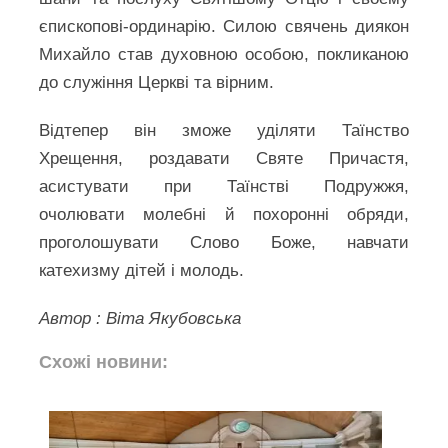
єпископові-ординарію. Силою свячень диякон
Михайло став духовною особою, покликаною
до служіння Церкві та вірним.
Відтепер він зможе уділяти Таїнство
Хрещення, роздавати Святе Причастя,
асистувати при Таїнстві Подружжя,
очолювати молебні й похоронні обряди,
проголошувати Слово Боже, навчати
катехизму дітей і молодь.
Автор : Віта Якубовська
Схожі новини: