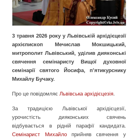
3 травня 2026 року у Львівській архідієцезії
архієпископ Мечислав Мокшицький,
митрополит Львівський, уділив дияконські
свячення семінаристу Вищої духовної
семінарії святого Йосифа, п’ятикурснику
Михайлу Бучаку.
Про це повідомляє
Львівська архідієцезія
.
За традицією Львівської архідієцезії,
урочистість дияконських свячень
відбувається в рідній парафії кандидата.
Семінарист Михайло
прийняв свячення у