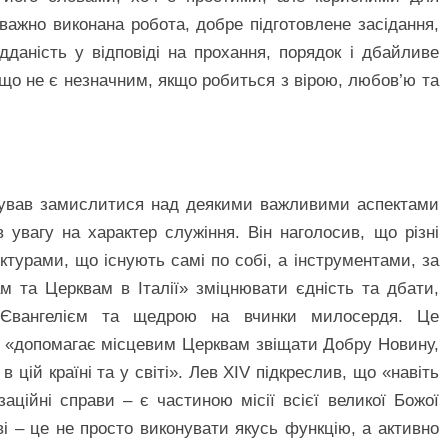
важно виконана робота, добре підготовлене засідання,
дданість у відповіді на прохання, порядок і дбайливе
що не є незначним, якщо робиться з вірою, любов’ю та
нував замислитися над деякими важливими аспектами
 увагу на характер служіння. Він наголосив, що різні
ктурами, що існують самі по собі, а інструментами, за
 та Церквам в Італії» зміцнювати єдність та дбати,
 Євангелієм та щедрою на вчинки милосердя. Це
я «допомагає місцевим Церквам звіщати Добру Новину,
 цій країні та у світі». Лев XIV підкреслив, що «навіть
ізаційні справи – є частиною місії всієї великої Божої
і – це не просто виконувати якусь функцію, а активно