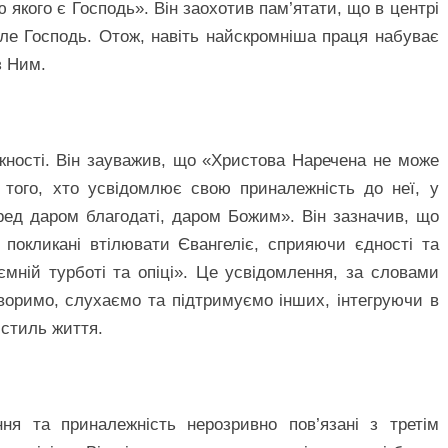
ою якого є Господь». Він заохотив пам’ятати, що в центрі
але Господь. Отож, навіть найскромніша праця набуває
з Ним.
жності. Він зауважив, що «Христова Наречена не може
 того, хто усвідомлює свою приналежність до неї, у
еред даром благодаті, даром Божим». Він зазначив, що
покликані втілювати Євангеліє, сприяючи єдності та
ємній турботі та опіці». Це усвідомлення, за словами
воримо, слухаємо та підтримуємо інших, інтегруючи в
стиль життя.
ня та приналежність нерозривно пов’язані з третім