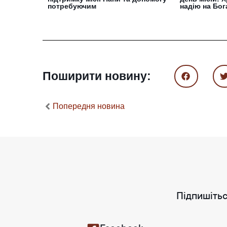
потребуючим
надію на Бог
Поширити новину:
Попередня новина
Підпишітьс