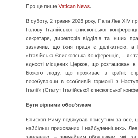
Про це пише
Vatican News
.
В суботу, 2 травня 2026 року, Папа Лев XIV п
Голову Італійської єпископської конференці
секретаря, директорів відділів та інших пр
зазначив, що їхня праця є делікатною, а 
«Італійська Єпископська Конференція, – як т
єдності місцевих Церков, що розташовані в 
Божого люду, що проживає в країні; спри
перебуваючи в особливій гармонії з Наст
Італії» (Статут Італійської єпископської конф
Бути вірними обов’язкам
Єпископ Риму подякував присутнім за все, щ
найбільш прихованих і найбуденніших». Лев 
завданню, – звичайним обов’язкам, які, з