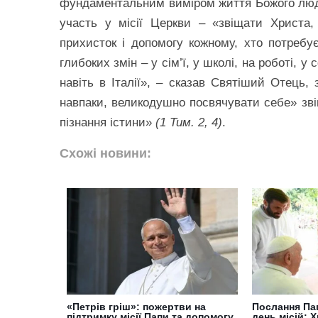
фундаментальним виміром життя Божого люду:
участь у місії Церкви – «звіщати Христа
прихисток і допомогу кожному, хто потребу
глибоких змін – у сім’ї, у школі, на роботі, у 
навіть в Італії», – сказав Святіший Отець,
навпаки, великодушно посвячувати себе» зві
пізнання істини»
(1 Тим. 2, 4)
.
Схожі новини:
«Петрів гріш»: пожертви на
Послання Пап
підтримку місії Папи та допомогу
день місій: 