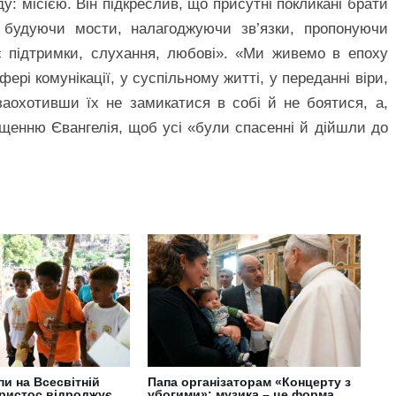
 місією. Він підкреслив, що присутні покликані брати
, будуючи мости, налагоджуючи зв’язки, пропонуючи
є підтримки, слухання, любові». «Ми живемо в епоху
сфері комунікації, у суспільному житті, у переданні віри,
 заохотивши їх не замикатися в собі й не боятися, а,
щенню Євангелія, щоб усі «були спасенні й дійшли до
и на Всесвітній
Папа організаторам «Концерту з
Христос відроджує
убогими»: музика – це форма