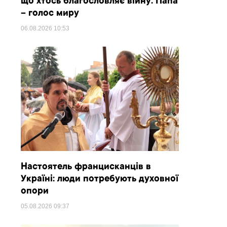
що хтось благословляє війну. Папа
– голос миру
06.08.2026
10:53
Настоятель францисканців в
Україні: люди потребують духовної
опори
05.08.2026
09:37