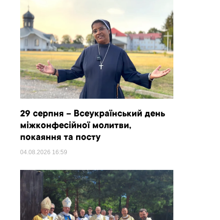
29 серпня – Всеукраїнський день
міжконфесійної молитви,
покаяння та посту
04.08.2026
16:59