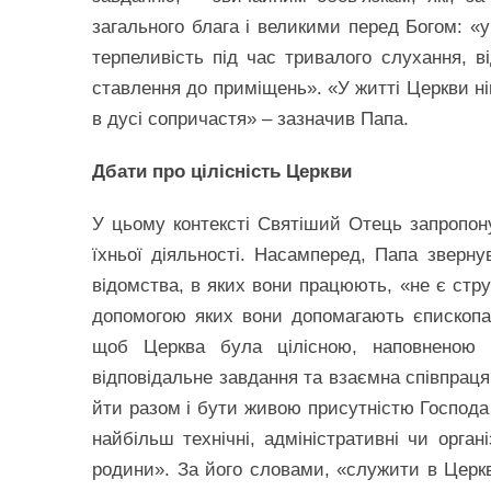
загального блага і великими перед Богом: «у
терпеливість під час тривалого слухання, ві
ставлення до приміщень». «У житті Церкви ні
в дусі сопричастя» – зазначив Папа.
Дбати про цілісність Церкви
У цьому контексті Святіший Отець запропо
їхньої діяльності. Насамперед, Папа звернув
відомства, в яких вони працюють, «не є стру
допомогою яких вони допомагають єпископам
щоб Церква була цілісною, наповненою
відповідальне завдання та взаємна співпрац
йти разом і бути живою присутністю Господа в
найбільш технічні, адміністративні чи орган
родини». За його словами, «служити в Церкв