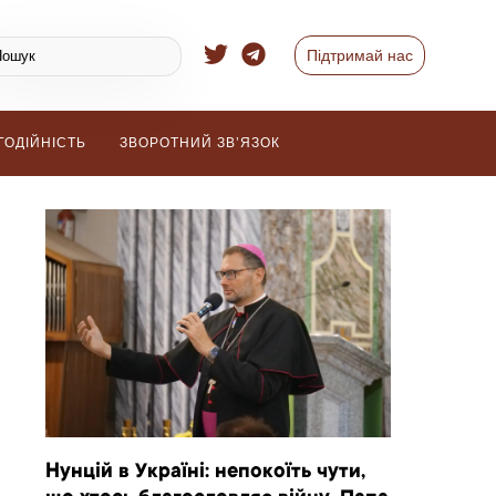
Підтримай нас
ГОДІЙНІСТЬ
ЗВОРОТНИЙ ЗВ’ЯЗОК
Нунцій в Україні: непокоїть чути,