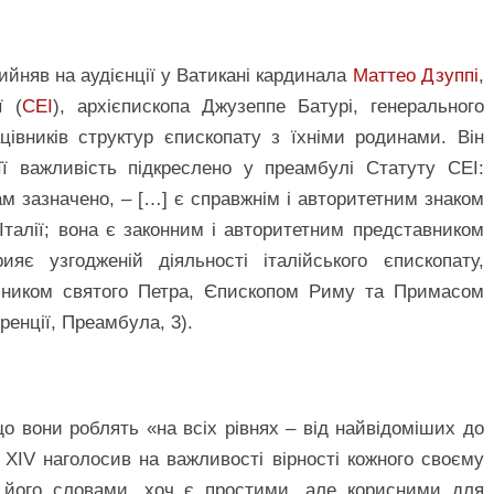
рийняв на аудієнції у Ватикані кардинала
Маттео Дзуппі
,
ї (
CEI
), архієпископа Джузеппе Батурі, генерального
ацівників структур єпископату з їхніми родинами. Він
її важливість підкреслено у преамбулі Статуту CEI:
ам зазначено, – […] є справжнім і авторитетним знаком
Італії; вона є законним і авторитетним представником
яє узгодженій діяльності італійського єпископату,
упником святого Петра, Єпископом Риму та Примасом
еренції, Преамбула, 3).
о вони роблять «на всіх рівнях – від найвідоміших до
XIV наголосив на важливості вірності кожного своєму
а його словами, хоч є простими, але корисними для