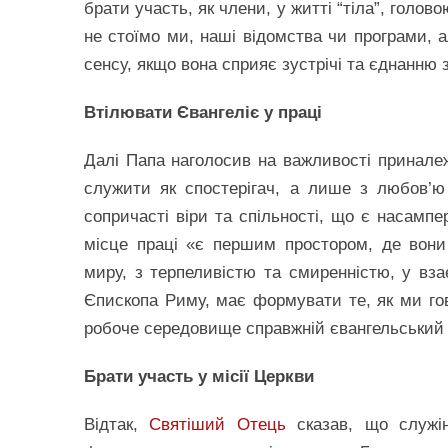
брати участь, як члени, у житті “тіла”, голов
не стоїмо ми, наші відомства чи програми, 
сенсу, якщо вона сприяє зустрічі та єднанню 
Втілювати Євангеліє у праці
Далі Папа наголосив на важливості принале
служити як спостерігач, а лише з любов’ю
сопричасті віри та спільності, що є насамп
місце праці «є першим простором, де вони 
миру, з терпеливістю та смиренністю, у вза
Єпископа Риму, має формувати те, як ми го
робоче середовище справжній євангельський 
Брати участь у місії Церкви
Відтак,
Святіший Отець
сказав, що служін