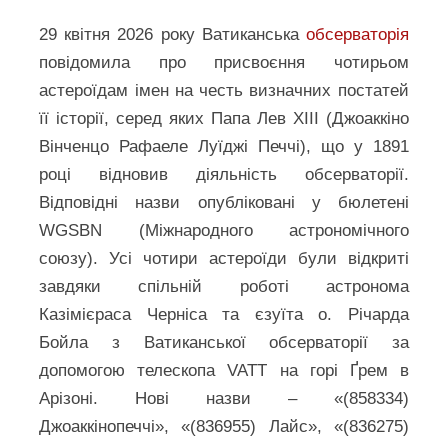
29 квітня 2026 року Ватиканська
обсерваторія
повідомила про присвоєння чотирьом
астероїдам імен на честь визначних постатей
її історії, серед яких Папа Лев XIII (Джоаккіно
Вінченцо Рафаеле Луїджі Печчі), що у 1891
році відновив діяльність обсерваторії.
Відповідні назви опубліковані у бюлетені
WGSBN (Міжнародного астрономічного
союзу). Усі чотири астероїди були відкриті
завдяки спільній роботі астронома
Казімієраса Черніса та єзуїта о. Річарда
Бойла з Ватиканської обсерваторії за
допомогою телескопа VATT на горі Ґрем в
Арізоні. Нові назви – «(858334)
Джоаккінопеччі», «(836955) Лайс», «(836275)