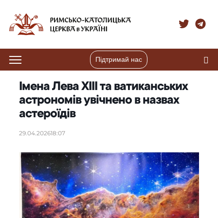
Підтримай нас
Імена Лева XIII та ватиканських
астрономів увічнено в назвах
астероїдів
29.04.2026
18:07