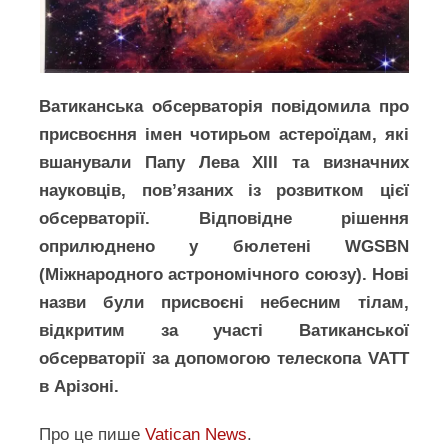
Ватиканська обсерваторія повідомила про
присвоєння імен чотирьом астероїдам, які
вшанували Папу Лева XIII та визначних
науковців, пов’язаних із розвитком цієї
обсерваторії. Відповідне рішення
оприлюднено у бюлетені WGSBN
(Міжнародного астрономічного союзу). Нові
назви були присвоєні небесним тілам,
відкритим за участі Ватиканської
обсерваторії за допомогою телескопа VATT
в Арізоні.
Про це пише
Vatican News
.