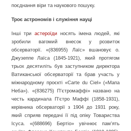
поєднання віри та наукового пошуку.
Троє астрономів і служіння науці
Інші три
астероїди
носять імена людей, які
зробили вагомий внесок у розвиток
обсерваторії. «(836955) Лаїс» вшановує о.
Джузеппе Лаїса (1845-1921), який протягом
трьох десятиліть був заступником директора
Ватиканської обсерваторії та брав участь у
міжнародному проєкті «Carte du Ciel» («Мапа
Неба»). «(836275) П’єтромаффі» названо на
честь кардинала П’єтро Маффі (1858-1931),
керівника обсерваторії з 1904 до 1931 року,
який сприяв передачі її під опіку Товариства
Ісуса. «(688696) Бертіо» увічнює пам’ять