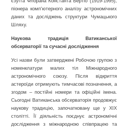
єзуїта Флорана Константа Бертіо (1919-1995),
піонера комп’ютерного аналізу астрономічних
даних та досліджень структури Чумацького
Шляху.
Наукова традиція Ватиканської
обсерваторії та сучасні дослідження
Усі назви були затверджені Робочою групою з
номенклатури малих тіл Міжнародного
астрономічного союзу. Після відкриття
астероїди отримують тимчасові позначення, а
згодом – постійні номери та офіційні імена.
Сьогодні Ватиканська обсерваторія продовжує
наукову традицію, започатковану ще у XIX
столітті. Її діяльність поєднує астрономічні
дослідження з міжнародною співпрацею та