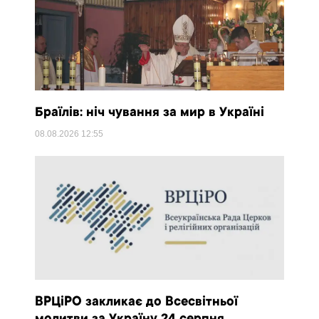
Браїлів: ніч чування за мир в Україні
08.08.2026
12:55
ВРЦіРО закликає до Всесвітньої