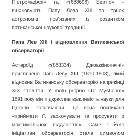
П’єтромаффі» та «(688696) Бертіо» –
вшановують Папу Лева XIII та трьох
астрономів, пов’язаних із розвитком
ватиканської наукової традиції.
Папа Лев XIII і відновлення Ватиканської
обсерваторії
Астероїд «(858334) Джоаккінопеччі»
присвячено Папі Леву XIII (1810-1903), який
відновив Ватиканську обсерваторію наприкінці
XIX століття. У motu proprio «Ut Mysticam»
1891 року він підкреслив важливість науки для
Церкви, зазначаючи, що вона покликана
«приймати її, заохочувати та просувати з
максимальною відданістю». Саме з його
ініціативи обсерваторія стала символом