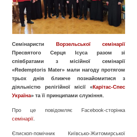
Семінаристи
Ворзельської семінарії
Пресвятого Серця Ісуса разом зі
співбратами з місійної семінарії
«Redemptoris Mater» мали нагоду протягом
трьох днів ближче познайомитися з
діяльністю релігійної місії «
Карітас-Спес
Україна
» та її принципами служіння.
Про це повідомляє Facebook-сторінка
семінарії
.
Єпископ-помічник Київсько-Житомирської