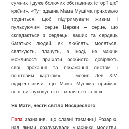
сумних і дуже болючих обставинах історії цієї
країни». «Тут здавна Мама Мушіма приховано
трудиться, щоб підтримувати живим і
пульсуючим серце Церкви – серце, що
складається з сердець: ваших та сердець
багатьох людей, які люблять, моляться,
святкують, плачуть, а іноді, не маючи
можливості приїхати особисто, довіряють
свої прохання та побажання листам і
поштовим карткам», – мовив Лев XIV,
підкреслюючи, що Мама Мушіма приймає
всіх, вислуховує всіх і молиться за всіх.
Як Мати, нести світло Воскреслого
Папа
зазначив, що славні таємниці Розарію,
над якими роздумували учасники молитви,