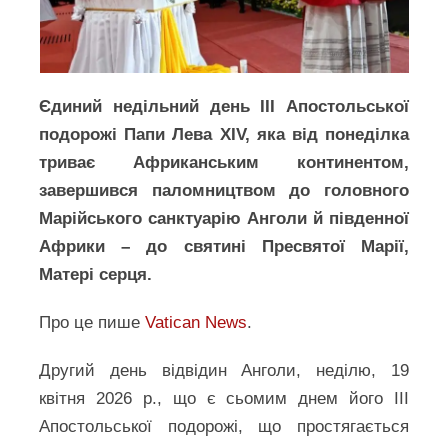
Єдиний недільний день ІІІ Апостольської
подорожі Папи Лева XIV, яка від понеділка
триває Африканським континентом,
завершився паломництвом до головного
Марійського санктуарію Анголи й південної
Африки – до святині Пресвятої Марії,
Матері серця.
Про це пише
Vatican News
.
Другий день відвідин Анголи, неділю, 19
квітня 2026 р., що є сьомим днем його ІІІ
Апостольської подорожі, що простягається