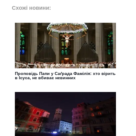
Схожі новини:
Проповідь Папи у Саґрада Фамілія: хто вірить
в Ісуса, не вбиває невинних