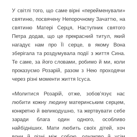
У світлі того, що саме вірні «перейменували»
святиню, посвячену Непорочному Зачаттю, на
святиню Матері Серця, Наступник святого
Петра додав, що це прекрасний титул, який
нагадує нам про Її серце, в якому Вона
зберігала та роздумувала події з життя Сина.
Те саме, за його словами, робимо й ми, коли
проказуємо Розарій, разом з Нею проходячи
через різні моменти життя Ісуса.
«Молитися Розарій, отже, зобов’язує нас
любити кожну людину материнським серцем,
конкретно й великодушно, та жертвувати себе
заради блага один одного, особливо
найбідніших. Мати любить своїх дітей, хоч
вони й різні між собою, однаково й усім