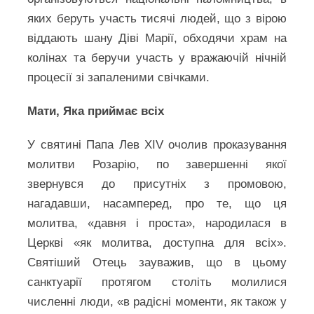
яких беруть участь тисячі людей, що з вірою
віддають шану Діві Марії, обходячи храм на
колінах та беручи участь у вражаючій нічній
процесії зі запаленими свічками.
Мати, Яка приймає всіх
У святині Папа Лев XIV очолив проказування
молитви Розарію, по завершенні якої
звернувся до присутніх з промовою,
нагадавши, насамперед, про те, що ця
молитва, «давня і проста», народилася в
Церкві «як молитва, доступна для всіх».
Святіший Отець зауважив, що в цьому
санктуарії протягом століть молилися
численні люди, «в радісні моменти, як також у