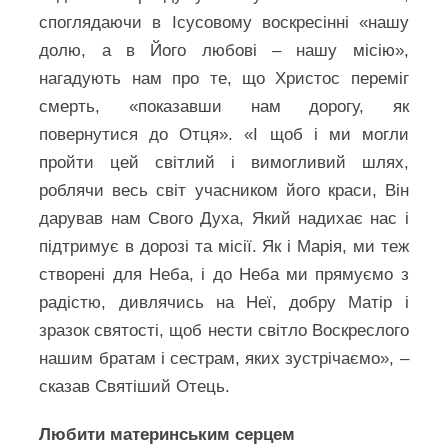
споглядаючи в Ісусовому воскресінні «нашу
долю, а в Його любові – нашу місію»,
нагадують нам про те, що Христос переміг
смерть, «показавши нам дорогу, як
повернутися до Отця». «І щоб і ми могли
пройти цей світлий і вимогливий шлях,
роблячи весь світ учасником його краси, Він
дарував нам Свого Духа, Який надихає нас і
підтримує в дорозі та місії. Як і Марія, ми теж
створені для Неба, і до Неба ми прямуємо з
радістю, дивлячись на Неї, добру Матір і
зразок святості, щоб нести світло Воскреслого
нашим братам і сестрам, яких зустрічаємо», –
сказав Святіший Отець.
Любити материнським серцем