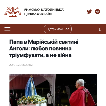
Підтримай нас
Папа в Марійській святині
Анголи: любов повинна
тріумфувати, а не війна
20.04.2026
09:02