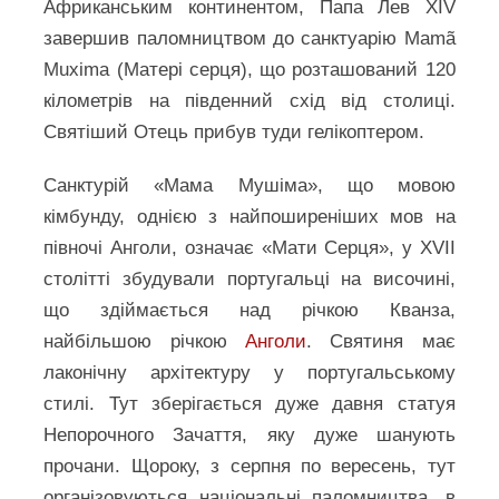
Африканським континентом, Папа Лев XIV
завершив паломництвом до санктуарію Mamã
Muxima (Матері серця), що розташований 120
кілометрів на південний схід від столиці.
Святіший Отець прибув туди гелікоптером.
Санктурій «Мама Мушіма», що мовою
кімбунду, однією з найпоширеніших мов на
півночі Анголи, означає «Мати Серця», у XVII
столітті збудували португальці на височині,
що здіймається над річкою Кванза,
найбільшою річкою
Анголи
. Святиня має
лаконічну архітектуру у португальському
стилі. Тут зберігається дуже давня статуя
Непорочного Зачаття, яку дуже шанують
прочани. Щороку, з серпня по вересень, тут
організовуються національні паломництва, в