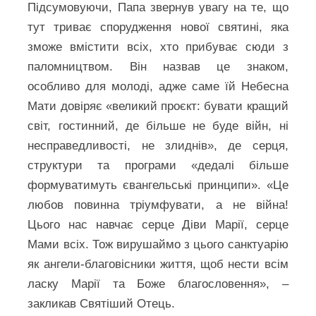
Підсумовуючи, Папа звернув увагу на те, що
тут триває спорудження нової святині, яка
зможе вмістити всіх, хто прибуває сюди з
паломництвом. Він назвав це знаком,
особливо для молоді, адже саме їй Небесна
Мати довіряє «великий проєкт: бувати кращий
світ, гостинний, де більше не буде війн, ні
несправедливості, не злиднів», де серця,
структури та програми «дедалі більше
формуватимуть євангельські принципи». «Це
любов повинна тріумфувати, а не війна!
Цього нас навчає серце Діви Марії, серце
Мами всіх. Тож вирушаймо з цього санктуарію
як ангели-благовісники життя, щоб нести всім
ласку Марії та Боже благословення», –
закликав Святіший Отець.