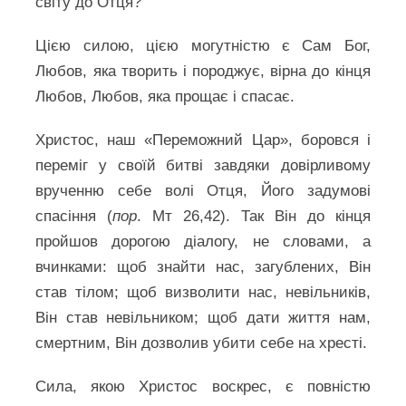
світу до Отця?
Цією силою, цією могутністю є Сам Бог,
Любов, яка творить і породжує, вірна до кінця
Любов, Любов, яка прощає і спасає.
Христос, наш «Переможний Цар», боровся і
переміг у своїй битві завдяки довірливому
врученню себе волі Отця, Його задумові
спасіння (
пор
. Мт 26,42). Так Він до кінця
пройшов дорогою діалогу, не словами, а
вчинками: щоб знайти нас, загублених, Він
став тілом; щоб визволити нас, невільників,
Він став невільником; щоб дати життя нам,
смертним, Він дозволив убити себе на хресті.
Сила, якою Христос воскрес, є повністю