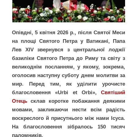
Опівдні, 5 квітня 2026 р., після Святої Меси
на площі Святого Петра у Ватикані, Папа
Лев XIV звернувся з центральної лоджії
базиліки Святого Петра до Риму та світу з
великоднім посланням, у якому, зокрема,
оголосив наступну суботу днем молитви за
мир. Перед тим, як уділити урочисте
благословення «Urbi et Orbi»,
Святіший
Отець
склав коротке побажання деякими
мовами, закликаючи нести всім радість
воскреслого й присутнього між нами Ісуса.
На благословення зібралось 150 тисяч
паломників.