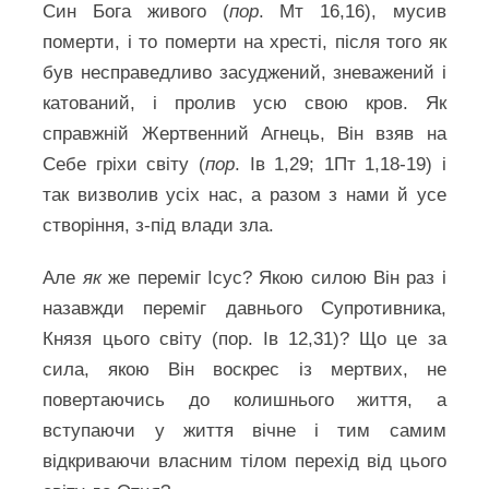
Син Бога живого (
пор
. Мт 16,16), мусив
померти, і то померти на хресті, після того як
був несправедливо засуджений, зневажений і
катований, і пролив усю свою кров. Як
справжній Жертвенний Агнець, Він взяв на
Себе гріхи світу (
пор
. Ів 1,29; 1Пт 1,18-19) і
так визволив усіх нас, а разом з нами й усе
створіння, з-під влади зла.
Але
як
же переміг Ісус? Якою силою Він раз і
назавжди переміг давнього Супротивника,
Князя цього світу (пор. Ів 12,31)? Що це за
сила, якою Він воскрес із мертвих, не
повертаючись до колишнього життя, а
вступаючи у життя вічне і тим самим
відкриваючи власним тілом перехід від цього