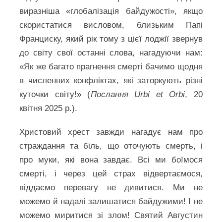
виразніша «глобалізація байдужості», якщо
скористатися висловом, близьким Папі
Франциску, який рік тому з цієї лоджії звернув
до світу свої останні слова, нагадуючи нам:
«Як же багато прагнення смерті бачимо щодня
в численних конфліктах, які заторкують різні
куточки світу!» (
Послання Urbi et Orbi
, 20
квітня 2025 р.).
Христовий хрест завжди нагадує нам про
страждання та біль, що оточують смерть, і
про муки, які вона завдає. Всі ми боїмося
смерті, і через цей страх відвертаємося,
віддаємо перевагу не дивитися. Ми не
можемо й надалі залишатися байдужими! І не
можемо миритися зі злом! Святий Августин