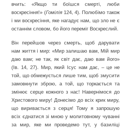
вчить: «Якщо ти боїшся смерті, люби
воскресіння!» (
Гомілія
124, 4). Полюбімо також
і ми воскресіння, яке нагадує нам, що зло не є
останнім словом, бо його переміг Воскреслий.
Він перейшов через смерть, щоб дарувати
нам життя і мир: «Мир залишаю вам, Мій мир
даю вам; не так, як світ дає, даю вам його»
(Ів. 14, 27). Мир, який Ісус нам дає, – це не
той, що обмежується лише тим, щоб змусити
замовкнути зброю, а той, що торкається та
змінює серце кожного з нас! Навернімося до
Христового миру! Донесімо до всіх крик миру,
що виривається з серця! Тому я запрошую
всіх єднатися зі мною у молитовному чуванні
за мир, яке ми проведемо тут, у базиліці