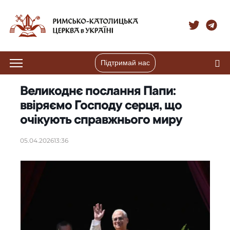
Підтримай нас
Великоднє послання Папи:
ввіряємо Господу серця, що
очікують справжнього миру
05.04.2026
13:36