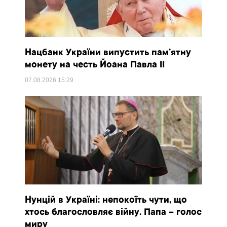
Нацбанк України випустить пам’ятну
монету на честь Йоана Павла II
07.08.2026
15:29
Нунцій в Україні: непокоїть чути, що
хтось благословляє війну. Папа – голос
миру