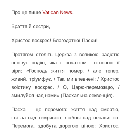
Про це пише
Vatican News
.
Браття й сестри,
Христос воскрес! Благодатної Пасхи!
Протягом століть Церква з великою радістю
оспівує подію, яка є початком і основою її
віри: «Господь життя помер, / але тепер,
живий, тріумфує. / Так, ми впевнені: / Христос
воістину воскрес. / О, Царю-переможцю, /
змилуйся над нами» (Пасхальна секвенція).
Пасха – це перемога: життя над смертю,
світла над темрявою, любові над ненавистю.
Перемога, здобута дорогою ціною: Христос,