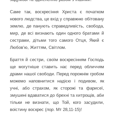
Саме так, воскресіння Христа є початком
нового людства, це вхід у справжню обітовану
землю, де панують справедливість, свобода,
мир, де всі визнають один одного братами й
сестрами, дітьми того самого Отця, Який є
Любов’ю, Життям, Світлом.
Браття й сестри, своїм воскресінням Господь
ще могутніше ставить нас перед обличчям
драми нашої свободи. Перед порожнім гробом
можемо наповнитися надією і подивом, як
учні, або страхом, як сторожі та фарисеї,
змушені вдаватися до брехні та хитрощів, аби
тільки не визнати, що Той, кого засудили,
воістину воскрес (
пор
. Мт 28,11-15)!