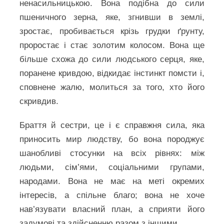
ненасильницькою. Вона подібна до сили
пшеничного зерна, яке, згнивши в землі,
зростає, пробивається крізь грудки ґрунту,
проростає і стає золотим колосом. Вона ще
більше схожа до сили людського серця, яке,
поранене кривдою, відкидає інстинкт помсти і,
сповнене жалю, молиться за того, хто його
скривдив.
Браття й сестри, це і є справжня сила, яка
приносить мир людству, бо вона породжує
шанобливі стосунки на всіх рівнях: між
людьми, сім’ями, соціальними групами,
народами. Вона не має на меті окремих
інтересів, а спільне благо; вона не хоче
нав’язувати власний план, а сприяти його
задумові та здійсненню разом з іншими.