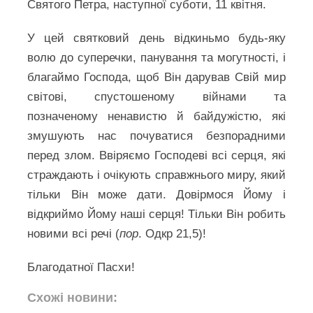
Святого Петра, наступної суботи, 11 квітня.
У цей святковий день відкиньмо будь-яку
волю до суперечки, панування та могутності, і
благаймо Господа, щоб Він дарував Свій мир
світові, спустошеному війнами та
позначеному ненавистю й байдужістю, які
змушують нас почуватися безпорадними
перед злом. Ввіряємо Господеві всі серця, які
страждають і очікують справжнього миру, який
тільки Він може дати. Довірмося Йому і
відкриймо Йому наші серця! Тільки Він робить
новими всі речі (
пор
. Одкр 21,5)!
Благодатної Пасхи!
Схожі новини: