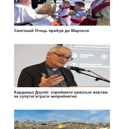
Святіший Отець прибув до Марселя
Кардинал Дзуппі: сприймати цивільні жертви
як супутні втрати неприйнятно