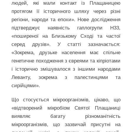
людей, які мали контакт із Плащаницею
протягом її історичного шляху через різні
регіони, народи та епохи». Нове дослідження
підтверджує наявність гаплогрупи H33,
«поширеної на Близькому Сході та частої
серед друзів». У статті зазначається:
«Зокрема, друзьке населення має спільне
генетичне походження з євреями та кіпріотами
і історично змішувалося з іншими народами
Леванту, зокрема з палестинцями та
сирійцями».
Що стосується мікроорганізмів, цікаво, що
«відтворений мікробіом Святої Плащаниці
виявляє багату різноманітність
мікроорганізмів, що зазвичай присутні на