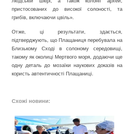
людській шкірі, а також колонії архей,
пристосованих до високої солоності, та
грибів, включаючи цвіль».
Отже, ці результати, здається,
підтверджують, що Плащаниця перебувала на
Близькому Сході в солоному середовищі,
такому як околиці Мертвого моря, додаючи ще
одну деталь до мозаїки наукових доказів на
користь автентичності Плащаниці.
Схожі новини: