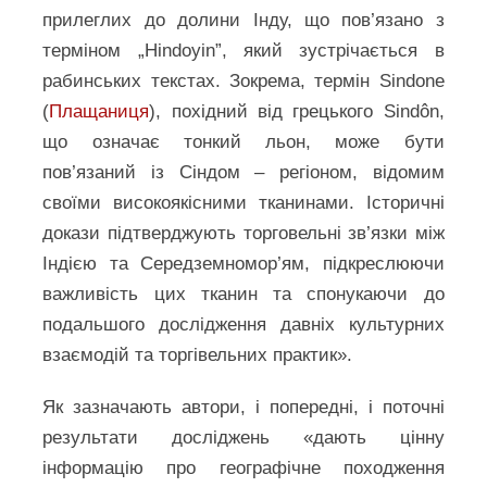
прилеглих до долини Інду, що пов’язано з
терміном „Hindoyin”, який зустрічається в
рабинських текстах. Зокрема, термін Sindone
(
Плащаниця
), похідний від грецького Sindôn,
що означає тонкий льон, може бути
пов’язаний із Сіндом – регіоном, відомим
своїми високоякісними тканинами. Історичні
докази підтверджують торговельні зв’язки між
Індією та Середземномор’ям, підкреслюючи
важливість цих тканин та спонукаючи до
подальшого дослідження давніх культурних
взаємодій та торгівельних практик».
Як зазначають автори, і попередні, і поточні
результати досліджень «дають цінну
інформацію про географічне походження