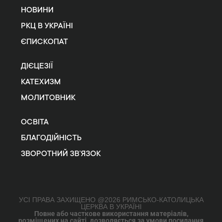
НОВИНИ
РКЦ В УКРАЇНІ
ЄПИСКОПАТ
ДІЄЦЕЗІЇ
КАТЕХИЗМ
МОЛИТОВНИК
ОСВІТА
БЛАГОДІЙНІСТЬ
ЗВОРОТНИЙ ЗВ’ЯЗОК
УСІ ПРАВА ЗАХИЩЕНО @2026 РИМСЬКО-КАТОЛИЦЬКА
ЦЕРКВА В УКРАЇНІ
Повне або часткове використання матеріалів,
розміщених на сайті, дозволяється за умови посилання