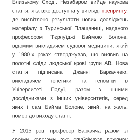
Близькому Сході. Незабаром вийде наукова
стаття, яка вже доступна у вигляді
препринту
,
де висвітлено результати нових досліджень
матеріалу з Туринської Плащаниці, наданого
професором П’єрлуїджі Баймою Болоне,
відомим викладачем судової медицини, який
у 1980-х роках стверджував, що виявив на
полотні сліди людської крові групи АВ. Нова
стаття підписана Джанні Баркаччею,
викладачем генетики та геноміки в
Університеті Падуї, разом з іншими
дослідниками з інших університетів, серед
яких і сам Байма Болоне, який, на жаль,
помер до виходу статті.
У 2015 році професор Баркачча разом зі
своїми колегами вже опублікував важливу