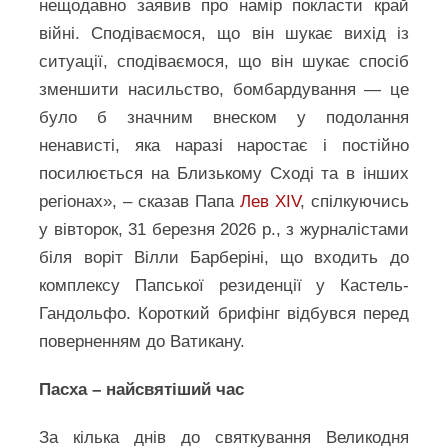
нещодавно заявив про намір покласти край
війні. Сподіваємося, що він шукає вихід із
ситуації, сподіваємося, що він шукає спосіб
зменшити насильство, бомбардування — це
було б значним внеском у подолання
ненависті, яка наразі наростає і постійно
посилюється на Близькому Сході та в інших
регіонах», – сказав Папа
Лев XIV
, спілкуючись
у вівторок, 31 березня 2026 р., з журналістами
біля воріт Вілли Барберіні, що входить до
комплексу Папської резиденції у Кастель-
Гандольфо. Короткий брифінг відбувся перед
поверненням до Ватикану.
Пасха – найсвятіший час
За кілька днів до святкування Великодня