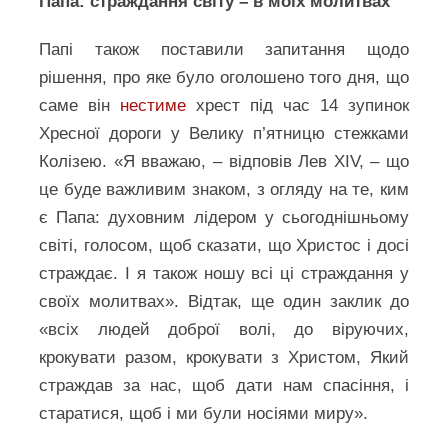
Папа: страждання світу – в моїх молитвах
Папі також поставили запитання щодо
рішення, про яке було оголошено того дня, що
саме він
нестиме
хрест під час 14 зупинок
Хресної дороги у Велику п’ятницю стежками
Колізею. «Я вважаю, – відповів Лев XIV, – що
це буде важливим знаком, з огляду на те, ким
є Папа: духовним лідером у сьогоднішньому
світі, голосом, щоб сказати, що Христос і досі
страждає. І я також ношу всі ці страждання у
своїх молитвах». Відтак, ще один заклик до
«всіх людей доброї волі, до віруючих,
крокувати разом, крокувати з Христом, Який
страждав за нас, щоб дати нам спасіння, і
старатися, щоб і ми були носіями миру».