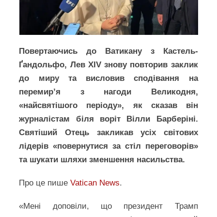
Повертаючись до Ватикану з Кастель-
Ґандольфо, Лев XIV знову повторив заклик
до миру та висловив сподівання на
перемир’я з нагоди Великодня,
«найсвятішого періоду», як сказав він
журналістам біля воріт Вілли Барберіні.
Святіший Отець закликав усіх світових
лідерів «повернутися за стіл переговорів»
та шукати шляхи зменшення насильства.
Про це пише
Vatican News
.
«Мені доповіли, що президент Трамп