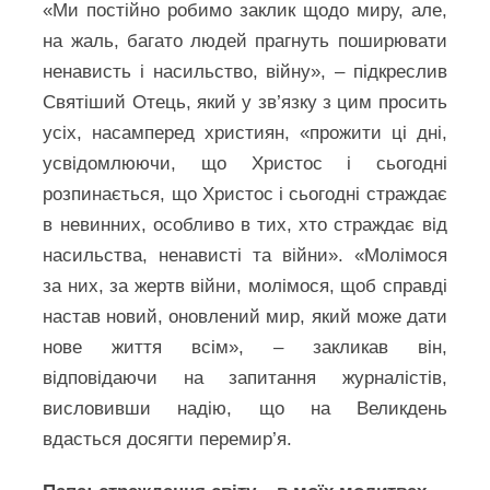
«Ми постійно робимо заклик щодо миру, але,
на жаль, багато людей прагнуть поширювати
ненависть і насильство, війну», – підкреслив
Святіший Отець, який у зв’язку з цим просить
усіх, насамперед християн, «прожити ці дні,
усвідомлюючи, що Христос і сьогодні
розпинається, що Христос і сьогодні страждає
в невинних, особливо в тих, хто страждає від
насильства, ненависті та війни». «Молімося
за них, за жертв війни, молімося, щоб справді
настав новий, оновлений мир, який може дати
нове життя всім», – закликав він,
відповідаючи на запитання журналістів,
висловивши надію, що на Великдень
вдасться досягти перемир’я.