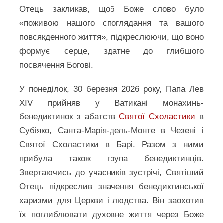
Отець закликав, щоб Боже слово було
«поживою нашого споглядання та вашого
повсякденного життя», підкреслюючи, що воно
формує серце, здатне до глибшого
посвячення Богові.
У понеділок, 30 березня 2026 року, Папа Лев
XIV прийняв у Ватикані монахинь-
бенедиктинок з абатств
Святої Схоластики
в
Субіяко, Санта-Марія-дель-Монте в Чезені і
Святої Схоластики в Барі. Разом з ними
прибула також група бенедиктинців.
Звертаючись до учасників зустрічі, Святіший
Отець підкреслив значення бенедиктинської
харизми для Церкви і людства. Він заохотив
їх поглиблювати духовне життя через Боже