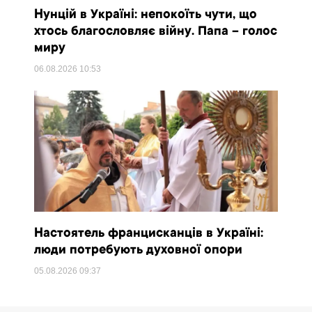
Нунцій в Україні: непокоїть чути, що
хтось благословляє війну. Папа – голос
миру
06.08.2026
10:53
Настоятель францисканців в Україні:
люди потребують духовної опори
05.08.2026
09:37