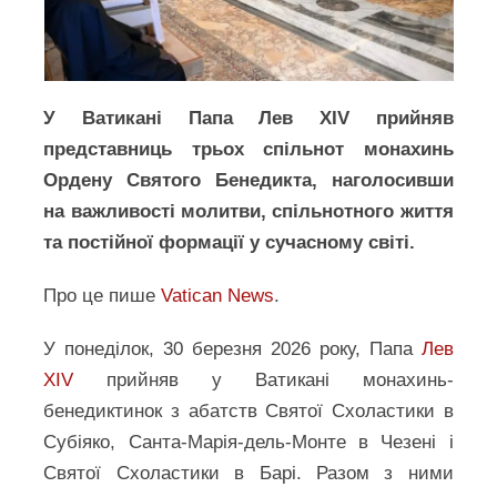
У Ватикані Папа Лев XIV прийняв
представниць трьох спільнот монахинь
Ордену Святого Бенедикта, наголосивши
на важливості молитви, спільнотного життя
та постійної формації у сучасному світі.
Про це пише
Vatican News
.
У понеділок, 30 березня 2026 року, Папа
Лев
XIV
прийняв у Ватикані монахинь-
бенедиктинок з абатств Святої Схоластики в
Субіяко, Санта-Марія-дель-Монте в Чезені і
Святої Схоластики в Барі. Разом з ними