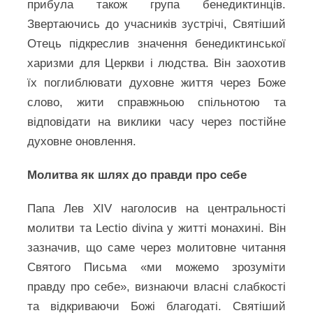
прибула також група бенедиктинців.
Звертаючись до учасників зустрічі, Святіший
Отець підкреслив значення бенедиктинської
харизми для Церкви і людства. Він заохотив
їх поглиблювати духовне життя через Боже
слово, жити справжньою спільнотою та
відповідати на виклики часу через постійне
духовне оновлення.
Молитва як шлях до правди про себе
Папа Лев XIV наголосив на центральності
молитви та Lectio divina у житті монахині. Він
зазначив, що саме через молитовне читання
Святого Письма «ми можемо зрозуміти
правду про себе», визнаючи власні слабкості
та відкриваючи Божі благодаті. Святіший