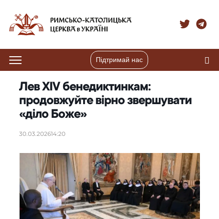
Підтримай нас
Лев XIV бенедиктинкам:
продовжуйте вірно звершувати
«діло Боже»
30.03.2026
14:20