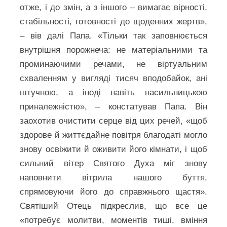
отже, і до змін, а з іншого – вимагає вірності,
стабільності, готовності до щоденних жертв»,
– вів далі Папа. «Тільки так заповнюється
внутрішня порожнеча: не матеріальними та
проминаючими речами, не віртуальним
схваленням у вигляді тисяч вподобайок, ані
штучною, а іноді навіть насильницькою
приналежністю», – констатував Папа. Він
заохотив очистити серце від цих речей, «щоб
здорове й життєдайне повітря благодаті могло
знову освіжити й оживити його кімнати, і щоб
сильний вітер Святого Духа міг знову
наповнити вітрила нашого буття,
спрямовуючи його до справжнього щастя».
Святіший Отець підкреслив, що все це
«потребує молитви, моментів тиші, вміння