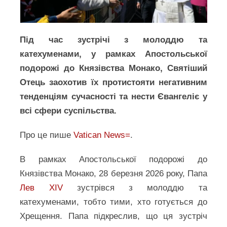
Під час зустрічі з молоддю та
катехуменами, у рамках Апостольської
подорожі до Князівства Монако, Святіший
Отець заохотив їх протистояти негативним
тенденціям сучасності та нести Євангеліє у
всі сфери суспільства.
Про це пише
Vatican News=
.
В рамках Апостольської подорожі до
Князівства Монако, 28 березня 2026 року, Папа
Лев XIV
зустрівся з молоддю та
катехуменами, тобто тими, хто готується до
Хрещення. Папа підкреслив, що ця зустріч