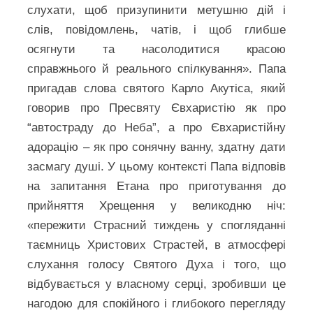
слухати, щоб призупинити метушню дій і
слів, повідомлень, чатів, і щоб глибше
осягнути та насолодитися красою
справжнього й реального спілкування». Папа
пригадав слова святого Карло Акутіса, який
говорив про Пресвяту Євхаристію як про
“автостраду до Неба”, а про Євхаристійну
адорацію – як про сонячну ванну, здатну дати
засмагу душі. У цьому контексті Папа відповів
на запитання Етана про приготування до
прийняття Хрещення у великодню ніч:
«пережити Страсний тиждень у спогляданні
таємниць Христових Страстей, в атмосфері
слухання голосу Святого Духа і того, що
відбувається у власному серці, зробивши це
нагодою для спокійного і глибокого перегляду