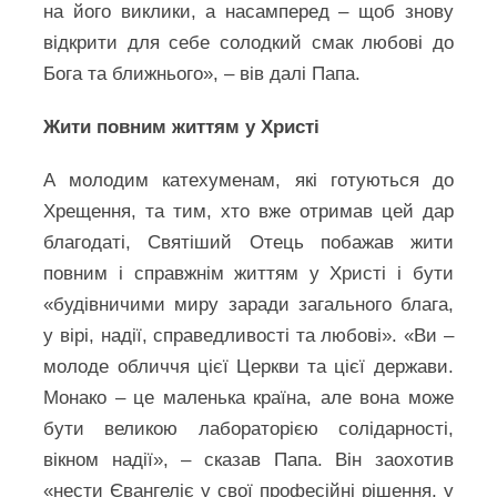
на його виклики, а насамперед – щоб знову
відкрити для себе солодкий смак любові до
Бога та ближнього», – вів далі Папа.
Жити повним життям у Христі
А молодим катехуменам, які готуються до
Хрещення, та тим, хто вже отримав цей дар
благодаті, Святіший Отець побажав жити
повним і справжнім життям у Христі і бути
«будівничими миру заради загального блага,
у вірі, надії, справедливості та любові». «Ви –
молоде обличчя цієї Церкви та цієї держави.
Монако – це маленька країна, але вона може
бути великою лабораторією солідарності,
вікном надії», – сказав Папа. Він заохотив
«нести Євангеліє у свої професійні рішення, у