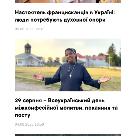
Настоятель францисканців в Україні:
люди потребують духовної опори
05.08.2026
09:37
29 серпня – Всеукраїнський день
міжконфесійної молитви, покаяння та
посту
04.08.2026
16:59