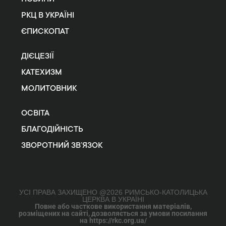
РКЦ В УКРАЇНІ
ЄПИСКОПАТ
ДІЄЦЕЗІЇ
КАТЕХИЗМ
МОЛИТОВНИК
ОСВІТА
БЛАГОДІЙНІСТЬ
ЗВОРОТНИЙ ЗВ’ЯЗОК
УСІ ПРАВА ЗАХИЩЕНО @2026 РИМСЬКО-КАТОЛИЦЬКА
ЦЕРКВА В УКРАЇНІ
Повне або часткове використання матеріалів,
розміщених на сайті, дозволяється за умови посилання
на https://rkc.org.ua/