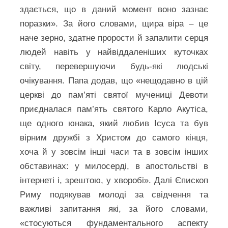
здається, що в даний момент воно зазнає
поразки». За його словами, щира віра – це
наче зерно, здатне прорости й запалити серця
людей навіть у найвіддаленіших куточках
світу, перевершуючи будь-які людські
очікування. Папа додав, що «нещодавно в цій
церкві до пам’яті святої мучениці Девоти
приєдналася пам’ять святого Карло Акутіса,
ще одного юнака, який любив Ісуса та був
вірним дружбі з Христом до самого кінця,
хоча й у зовсім інші часи та в зовсім інших
обставинах: у милосерді, в апостольстві в
інтернеті і, зрештою, у хворобі». Далі Єпископ
Риму подякував молоді за свідчення та
важливі запитання які, за його словами,
«стосуються фундаментального аспекту