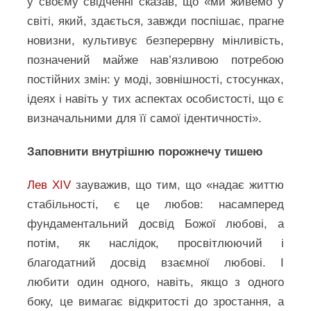
у своєму свідченні сказав, що «ми живемо у
світі, який, здається, завжди поспішає, прагне
новизни, культивує безперервну мінливість,
позначений майже нав’язливою потребою
постійних змін: у моді, зовнішності, стосунках,
ідеях і навіть у тих аспектах особистості, що є
визначальними для її самої ідентичності».
Заповнити внутрішню порожнечу тишею
Лев XIV
зауважив, що тим, що «надає життю
стабільності, є це любов: насамперед
фундаментальний досвід Божої любові, а
потім, як наслідок, просвітлюючий і
благодатний досвід взаємної любові. І
любити один одного, навіть, якщо з одного
боку, це вимагає відкритості до зростання, а