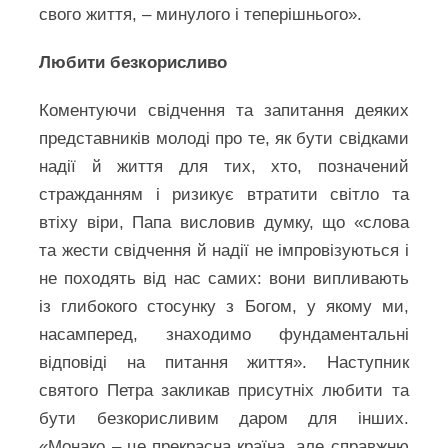
свого життя, – минулого і теперішнього».
Любити безкорисливо
Коментуючи свідчення та запитання деяких
представників молоді про те, як бути свідками
надії й життя для тих, хто, позначений
стражданням і ризикує втратити світло та
втіху віри, Папа висловив думку, що «слова
та жести свідчення й надії не імпровізуються і
не походять від нас самих: вони випливають
із глибокого стосунку з Богом, у якому ми,
насамперед, знаходимо фундаментальні
відповіді на питання життя». Наступник
святого Петра закликав присутніх любити та
бути безкорисливим даром для інших.
«Монако – це прекрасна країна, але справжню