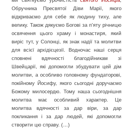
ми святкуємо урочистість
святого Йосифа
,
Обручника Пресвятої Діви Марії, якого
відкриваємо для себе як людину тиху, але
велику. Також дякуємо Богові за п’яту річницю
освячення цього храму і монастиря, який
виріс тут, у Солонці, як знак надії та молитви
для всієї архідієцезії. Водночас наші серця
сповнені вдячності благодійникам зі
Швейцарії, які допомогли збудувати цей дім
молитви, а особливо головному фундаторові,
покійному Йосифу, якого сьогодні доручаємо
Божому милосердю. Тому наша сьогоднішня
молитва має особливий характер. Це
молитва вдячності за дар віри, за дар
покликання і за дар людей, які допомогли
створити цю справу. (…)