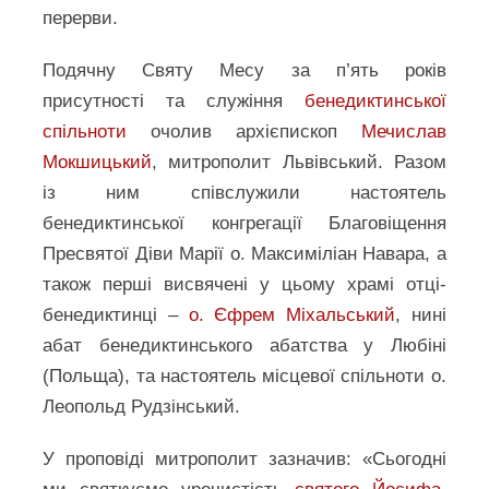
перерви.
Подячну Святу Месу за п’ять років
присутності та служіння
бенедиктинської
спільноти
очолив архієпископ
Мечислав
Мокшицький
, митрополит Львівський. Разом
із ним співслужили настоятель
бенедиктинської конгрегації Благовіщення
Пресвятої Діви Марії о. Максиміліан Навара, а
також перші висвячені у цьому храмі отці-
бенедиктинці –
о. Єфрем Міхальський
, нині
абат бенедиктинського абатства у Любіні
(Польща), та настоятель місцевої спільноти о.
Леопольд Рудзінський.
У проповіді митрополит зазначив: «Сьогодні