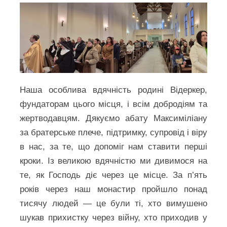
Наша особлива вдячність родині Відеркер,
фундаторам цього місця, і всім добродіям та
жертводавцям. Дякуємо абату Максиміліану
за братерське плече, підтримку, супровід і віру
в нас, за те, що допоміг нам ставити перші
кроки. Із великою вдячністю ми дивимося на
те, як Господь діє через це місце. За п’ять
років через наш монастир пройшло понад
тисячу людей — це були ті, хто вимушено
шукав прихистку через війну, хто приходив у