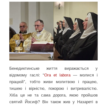
Бенедиктинське життя виражається у
відомому гаслі: “
Ora et labora
— молися і
працюй”, тобто живи молитвою і працею,
тишею і вірністю, покорою і витривалістю.
Хіба це не та сама дорога, якою пройшов
святий Йосиф? Він також жив у Назареті в