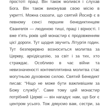
простоті праці. Він також молився і слухав
Бога. Він також виконував свою місію в
укритті. Можна сказати, що святий Йосиф є в
певному сенсі першим бенедиктинцем
Євангелія — людиною тиші, праці і вірності. І
вже п’ять років цей монастир є продовженням
цієї дороги. Тут щодня звучить Літургія годин.
Тут безперервно возноситься молитва за
Церкву, архідієцезію, за світ і за тих, хто
страждає. Особливо в час війни та
невизначеності контемплятивна молитва стає
могутньою духовною силою. Святий Бенедикт
писав: “Ніщо не може бути важливішим за
Божу службу”. Саме тому цей монастир
потрібний Церкві — він нагадує нам, що Бог є
центром усього. Тож дякуємо вам, сестри, за