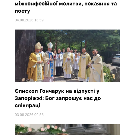
міжконфесійної молитви, покаяння та
посту
04.08.2026
16:59
Єпископ Гончарук на відпусті у
Запоріжжі: Бог запрошує нас до
співпраці
03.08.2026
09:58