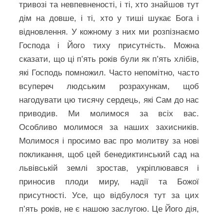
тривозі та невпевненості, і ті, хто знайшов тут
дім на довше, і ті, хто у тиші шукає Бога і
відновлення. У кожному з них ми розпізнаємо
Господа і Його тиху присутність. Можна
сказати, що ці п’ять років були як п’ять хлібів,
які Господь помножил. Часто непомітно, часто
всупереч людським розрахункам, щоб
нагодувати цю тисячу сердець, які Сам до нас
приводив. Ми молимося за всіх вас.
Особливо молимося за наших захисників.
Молимося і просимо вас про молитву за нові
покликання, щоб цей бенедиктинський сад на
львівській землі зростав, укріплювався і
приносив плоди миру, надії та Божої
присутності. Усе, що відбулося тут за цих
п’ять років, не є нашою заслугою. Це Його дія,