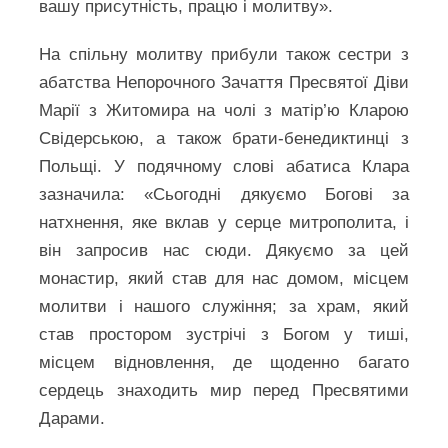
вашу присутність, працю і молитву».
На спільну молитву прибули також сестри з
абатства Непорочного Зачаття Пресвятої Діви
Марії з Житомира на чолі з матір’ю Кларою
Свідерською, а також брати-бенедиктинці з
Польщі. У подячному слові абатиса Клара
зазначила: «Сьогодні дякуємо Богові за
натхнення, яке вклав у серце митрополита, і
він запросив нас сюди. Дякуємо за цей
монастир, який став для нас домом, місцем
молитви і нашого служіння; за храм, який
став простором зустрічі з Богом у тиші,
місцем відновлення, де щоденно багато
сердець знаходить мир перед Пресвятими
Дарами.