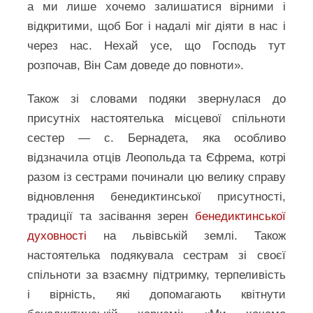
а ми лише хочемо залишатися вірними і
відкритими, щоб Бог і надалі міг діяти в нас і
через нас. Нехай усе, що Господь тут
розпочав, Він Сам доведе до повноти».
Також зі словами подяки звернулася до
присутніх настоятелька місцевої спільноти
сестер — с. Бернадета, яка особливо
відзначила отців Леопольда та Єфрема, котрі
разом із сестрами починали цю велику справу
відновлення бенедиктинської присутності,
традиції та засівання зерен
бенедиктинської
духовності
на львівській землі. Також
настоятелька подякувала сестрам зі своєї
спільноти за взаємну підтримку, терпеливість
і вірність, які допомагають квітнути