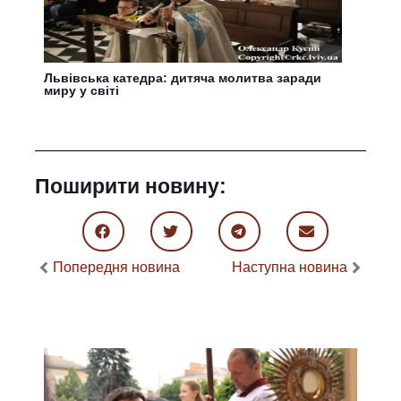
Львівська катедра: дитяча молитва заради
миру у світі
Поширити новину:
Попередня новина
Наступна новина