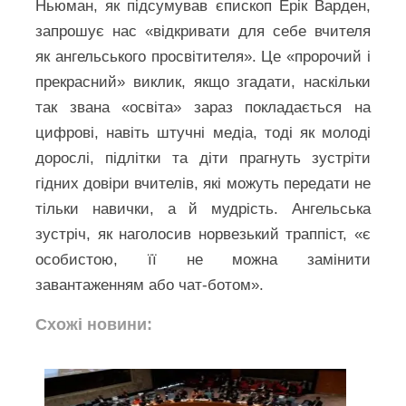
Ньюман, як підсумував єпископ Ерік Варден,
запрошує нас «відкривати для себе вчителя
як ангельського просвітителя». Це «пророчий і
прекрасний» виклик, якщо згадати, наскільки
так звана «освіта» зараз покладається на
цифрові, навіть штучні медіа, тоді як молоді
дорослі, підлітки та діти прагнуть зустріти
гідних довіри вчителів, які можуть передати не
тільки навички, а й мудрість. Ангельська
зустріч, як наголосив норвезький траппіст, «є
особистою, її не можна замінити
завантаженням або чат-ботом».
Схожі новини: