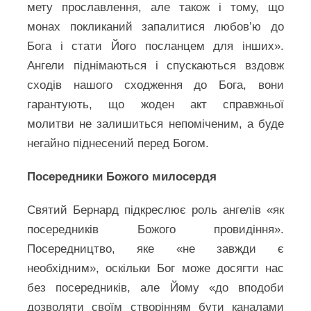
мету прославлення, але також і тому, що
монах покликаний запалитися любов’ю до
Бога і стати Його посланцем для інших».
Ангели піднімаються і спускаються вздовж
сходів нашого сходження до Бога, вони
гарантують, що жоден акт справжньої
молитви не залишиться непоміченим, а буде
негайно піднесений перед Богом.
Посередники Божого милосердя
Святий Бернард підкреслює роль ангелів «як
посередників Божого провидіння».
Посередництво, яке «не завжди є
необхідним», оскільки Бог може досягти нас
без посередників, але Йому «до вподоби
дозволяти своїм створінням бути каналами