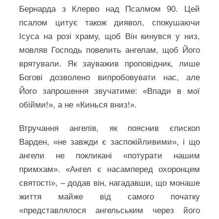
Бернарда з Клерво над Псалмом 90. Цей
псалом цитує також диявол, спокушаючи
Ісуса на розі храму, щоб Він кинувся у низ,
мовляв Господь повелить ангелам, щоб Його
врятували. Як зауважив проповідник, лише
Богові дозволено випробовувати нас, але
Його запрошення звучатиме: «Впади в мої
обійми!», а не «Кинься вниз!».
Втручання ангелів, як пояснив єпископ
Варден, «не завжди є заспокійливими», і що
ангели не покликані «потурати нашим
примхам». «Ангел є насамперед охоронцем
святості», – додав він, нагадавши, що монаше
життя майже від самого початку
«представлялося ангельським через його