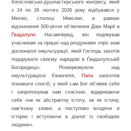
богословсько-душпастирського конгресу, який
з 24 по 26 лютого 2026 року відбувався у
Мехіко, столиці Мексики, в рамках
відзначення 500-річчя об’явлення Діви Марії в
Ґвадалупе
. Насамперед, він подякував
учасникам за працю над роздумами «про знак
досконалої інкультурації, який Господь захотів
подарувати своєму народові в Ґвадалупській
Богородиці». Розмірковуючи над
інкультурацією Євангелія,
Папа
заохотив
пізнавати спосіб, у який сам Бог об’явив себе
і запропонував нам спасіння, відкриваючи
себе «не як абстрактну істоту, не як істину,
нав’язану ззовні, а поступово входячи в
історію і вступаючи в діалог із свободою
людини».