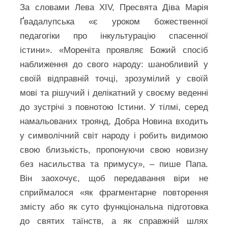
За словами Лева XIV, Пресвята Діва Марія
Ґвадалупська «є уроком божественної
педагогіки про інкультурацію спасенної
істини». «Мореніта проявляє Божий спосіб
наближення до свого народу: шанобливий у
своїй відправній точці, зрозумілий у своїй
мові та рішучий і делікатний у своєму веденні
до зустрічі з повнотою Істини. У тілмі, серед
намальованих троянд, Добра Новина входить
у символічний світ народу і робить видимою
свою близькість, пропонуючи свою новизну
без насильства та примусу», – пише Папа.
Він заохочує, щоб передавання віри не
сприймалося «як фрагментарне повторення
змісту або як суто функціональна підготовка
до святих таїнств, а як справжній шлях