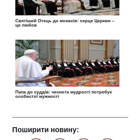
Святіший Отець до монахів: серце Церкви –
це любов
Папа до суддів: чеснота мудрості потребує
особистої мужності
Поширити новину: