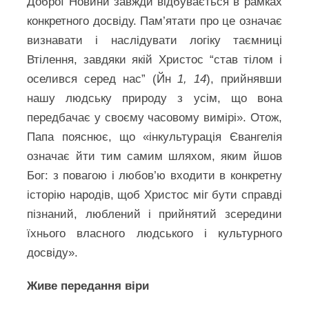
Доброї Новини завжди відбувається в рамках
конкретного досвіду. Пам’ятати про це означає
визнавати і наслідувати логіку таємниці
Втілення, завдяки якій Христос “став тілом і
оселився серед нас” (Йн
1, 14
), прийнявши
нашу людську природу з усім, що вона
передбачає у своєму часовому вимірі». Отож,
Папа пояснює, що «інкультурація Євангелія
означає йти тим самим шляхом, яким йшов
Бог: з повагою і любов’ю входити в конкретну
історію народів, щоб Христос міг бути справді
пізнаний, люблений і прийнятий зсередини
їхнього власного людського і культурного
досвіду».
Живе передання віри