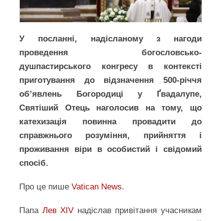
У посланні, надісланому з нагоди
проведення богословсько-
душпастирського конгресу в контексті
приготування до відзначення 500-річчя
об’явлень Богородиці у Ґвадалупе,
Святіший Отець наголосив на тому, що
катехизація повинна провадити до
справжнього розуміння, прийняття і
проживання віри в особистий і свідомий
спосіб.
Про це пише
Vatican News
.
Папа
Лев XIV
надіслав привітання учасникам