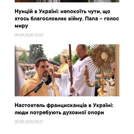
Нунцій в Україні: непокоїть чути, що
хтось благословляє війну. Папа – голос
миру
06.08.2026
10:53
Настоятель францисканців в Україні:
люди потребують духовної опори
05.08.2026
09:37