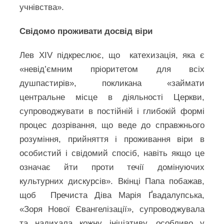
учнівства».
Свідомо проживати досвід віри
Лев XIV підкреслює, що катехизація, яка є
«невід’ємним пріоритетом для всіх
душпастирів», покликана «займати
центральне місце в діяльності Церкви,
супроводжувати в постійній і глибокій формі
процес дозрівання, що веде до справжнього
розуміння, прийняття і проживання віри в
особистий і свідомий спосіб, навіть якщо це
означає йти проти течії домінуючих
культурних дискурсів». Вкінці Папа побажав,
щоб Пречиста Діва Марія Ґвадалупська,
«Зоря Нової Євангелізації», супроводжувала
та надихала кожну ініціативу, особливо у