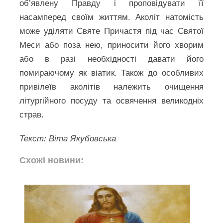
об’явлену Правду і проповідувати її
насамперед своїм життям. Аколіт натомість
може уділяти Святе Причастя під час Святої
Меси або поза нею, приносити його хворим
або в разі необхідності давати його
помираючому як віатик. Також до особливих
привілеїв аколітів належить очищення
літургійного посуду та освячення великодніх
страв.
Текст: Віта Якубовська
Схожі новини: