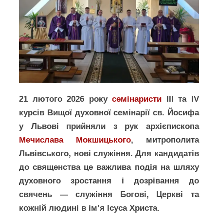
21 лютого 2026 року
семінаристи
ІІІ та IV
курсів Вищої духовної семінарії св. Йосифа
у Львові прийняли з рук архієпископа
Мечислава Мокшицького
, митрополита
Львівського, нові служіння. Для кандидатів
до священства це важлива подія на шляху
духовного зростання і дозрівання до
свячень — служіння Богові, Церкві та
кожній людині в ім’я Ісуса Христа.