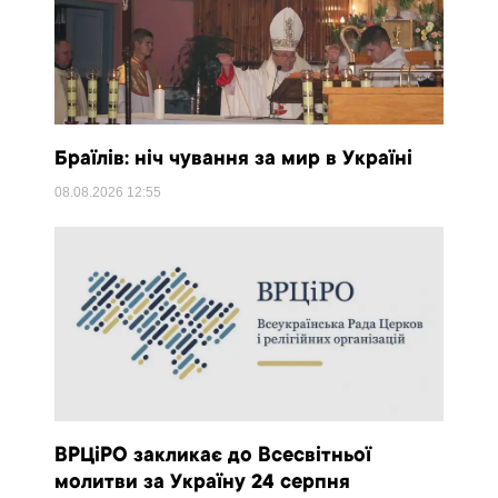
Браїлів: ніч чування за мир в Україні
08.08.2026
12:55
ВРЦіРО закликає до Всесвітньої
молитви за Україну 24 серпня