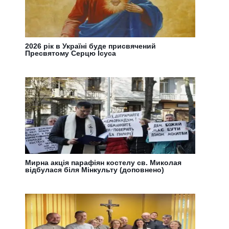
2026 рік в Україні буде присвячений
Пресвятому Серцю Ісуса
Мирна акція парафіян костелу св. Миколая
відбулася біля Мінкульту (доповнено)