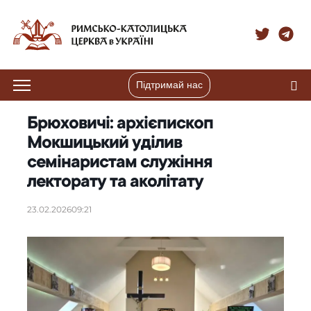
Підтримай нас
Брюховичі: архієпископ
Мокшицький уділив
семінаристам служіння
лекторату та аколітату
23.02.2026
09:21