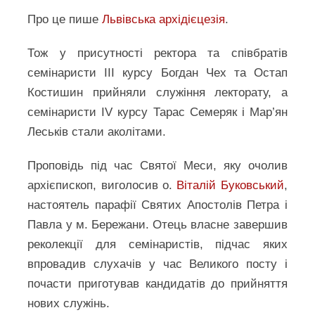
Про це пише
Львівська архідієцезія
.
Тож у присутності ректора та співбратів
семінаристи ІІІ курсу Богдан Чех та Остап
Костишин прийняли служіння лекторату, а
семінаристи IV курсу Тарас Семеряк і Мар’ян
Леськів стали аколітами.
Проповідь під час Святої Меси, яку очолив
архієпископ, виголосив о.
Віталій Буковський
,
настоятель парафії Святих Апостолів Петра і
Павла у м. Бережани. Отець власне завершив
реколекції для семінаристів, підчас яких
впровадив слухачів у час Великого посту і
почасти приготував кандидатів до прийняття
нових служінь.