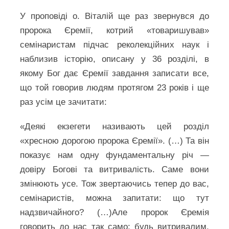
У проповіді о. Віталій ще раз звернувся до
пророка Єремії, котрий «товаришував»
семінаристам підчас реколекційних наук і
наблизив історію, описану у 36 розділі, в
якому Бог дає Єремії завдання записати все,
що той говорив людям протягом 23 років і ще
раз усім це зачитати:
«Деякі екзегети називають цей розділ
«хресною дорогою пророка Єремії». (…) Та він
показує нам одну фундаментальну річ —
довіру Богові та витривалість. Саме вони
змінюють усе. Тож звертаючись тепер до вас,
семінаристів, можна запитати: що тут
надзвичайного? (…)Але пророк Єремія
говорить до нас так само: будь витривалим,